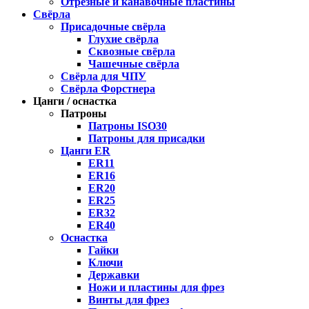
Отрезные и канавочные пластины
Свёрла
Присадочные свёрла
Глухие свёрла
Сквозные свёрла
Чашечные свёрла
Свёрла для ЧПУ
Свёрла Форстнера
Цанги / оснастка
Патроны
Патроны ISO30
Патроны для присадки
Цанги ER
ER11
ER16
ER20
ER25
ER32
ER40
Оснастка
Гайки
Ключи
Державки
Ножи и пластины для фрез
Винты для фрез