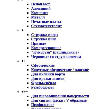
Пенопласт
Алюминий
Композит
Металл
Печатные платы
Стеклотекстолит
+
Стружка вверх
Стружка вниз
Прямые
Компрессионные
"Кукуруза" (рашпильные)
Черновые со стружколомом
++
Сферические
Конусные сферические / плоские
Для вклейки борта
Для врезки замков
Фрезы-свёрла
Резьбофрезы
+++
Для выравнивания поверхности
Для снятия фаски / V-образные
Профильные