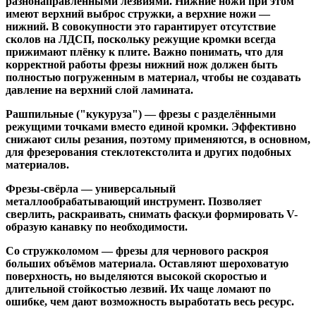
разнонаправленными лезвиями. Нижние ножи при этом
имеют верхний выброс стружки, а верхние ножи —
нижний. В совокупности это гарантирует отсутствие
сколов на ЛДСП, поскольку режущие кромки всегда
прижимают плёнку к плите. Важно понимать, что для
корректной работы фрезы нижний нож должен быть
полностью погруженным в материал, чтобы не создавать
давление на верхний слой ламината.
Рашпильные ("кукуруза")
— фрезы с разделёнными
режущими точками вместо единой кромки. Эффективно
снижают силы резания, поэтому применяются, в основном,
для фрезерования стеклотекстолита и других подобных
материалов.
Фрезы-свёрла
— универсальный
металлообрабатывающий инструмент. Позволяет
сверлить, раскраивать, снимать фаску.и формировать V-
образую канавку по необходимости.
Со стружколомом
— фрезы для чернового раскроя
больших объёмов материала. Оставляют шероховатую
поверхность, но выделяются высокой скоростью и
длительной стойкостью лезвий. Их чаще ломают по
ошибке, чем дают возможность выработать весь ресурс.