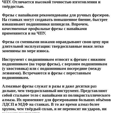
ЧПУ. Отличается высокой точностью изготовления и
твёрдостью.
Ф
резы с напайками
рекомендованы для ручных фрезеров.
На станках могут создавать повышенное биение, быстрее
изнашивают подшипники шпинделя. Впрочем,
качественные
профильные
фрезы с напайками
применяются и на ЧПУ.
Фрезы со сменными ножами
оправдывают свою цену при
длительной эксплуатации: твердосплавные ножи легко
заменимы по мере износа.
Инструмент с подшипником относят к
фрезам с нижним
подшипником
(на торце фрезы),
с верхним подшипником
(у хвостовика) или
с подшипником посередине
(между
лезвиями). Встречаются и
фрезы с переставным
подшипником
.
Алмазные фрезы
служат в разы и даже десятки раз
дольше, чем твердосплавный инструмент. Представляют
собой стальное тело с напайками из поликристаллического
алмаза. Их применяют для фрезерования больших объёмов
ЛДСП и МДФ на станках. В то же время алмаз более
хрупок, чем твёрдый сплав, и не переносит ни ударов, ни