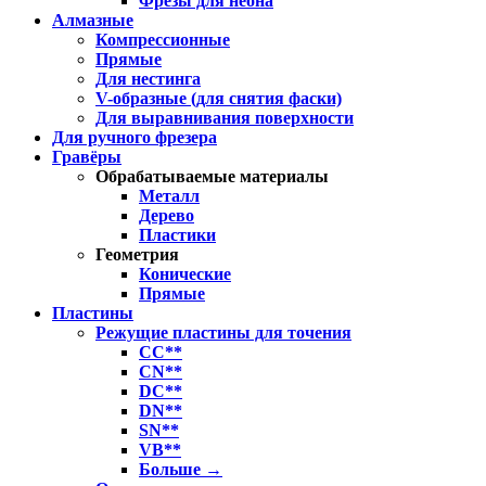
Фрезы для неона
Алмазные
Компрессионные
Прямые
Для нестинга
V-образные (для снятия фаски)
Для выравнивания поверхности
Для ручного фрезера
Гравёры
Обрабатываемые материалы
Металл
Дерево
Пластики
Геометрия
Конические
Прямые
Пластины
Режущие пластины для точения
CC**
CN**
DC**
DN**
SN**
VB**
Больше
→