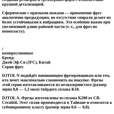
крупной детализацией.
Сферические с прямыми ножами
— применение фрез
аналогично предыдущим, но отсутствие спирали делает их
более устойчивыми к вибрациям. Это особенно важно при
увеличенной длине рабочей части (т. е., для фрез по
пенопласту).
:
компрессионные
Бренд:
Джей-Эф-Си (JFC), Китай
Серия фрез
DJTOL N
подойдёт начинающим фрезеровщикам или тем,
кто хочет максимально сэкономить на покупке. Фрезы
этой серии изготавливаются из мелкозернистого (размер
зерна 0,8 — 1,3 мкм) твёрдого сплава K10.
DJTOL A
.
Фрезы изготовлены из сплава K200 от CB-
Ceratizit. Этот сплав производится в Тайване и относится к
субмикронному классу (размер зерна 0,6 — 0,8).