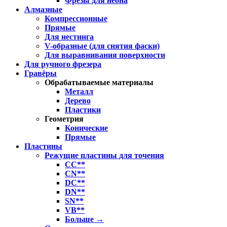
Фрезы для неона
Алмазные
Компрессионные
Прямые
Для нестинга
V-образные (для снятия фаски)
Для выравнивания поверхности
Для ручного фрезера
Гравёры
Обрабатываемые материалы
Металл
Дерево
Пластики
Геометрия
Конические
Прямые
Пластины
Режущие пластины для точения
CC**
CN**
DC**
DN**
SN**
VB**
Больше
→