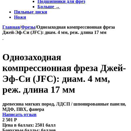
Подшипники для фрез
Больше
→
Пильные диски
Ножи
Главная
/
Фрезы
/
Однозаходная компрессионная фреза
Джей-Эф-Си (JFC): диам. 4 мм, реж. длина 17 мм
Однозаходная
компрессионная фреза Джей-
Эф-Си (JFC): диам. 4 мм,
реж. длина 17 мм
древесина мягких пород, ЛДСП / шпонированные панели,
МДФ, ПВХ, фанера
Написать отзыв
2 501
Р
Цена в баллах:
2501 балл
Бонусные баллы:
баллов