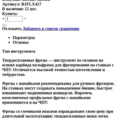
Артикул:
B1FLX417
В наличии:
12 шт.
Купить:
+
−
Отложить
Добавить в список сравнения
Параметры
Отзывы
Тип инструмента
Твердосплавные фрезы
— инструмент из сплавов на
основе карбида вольфрама для фрезерования на станках с
ЧПУ. Отличается высокой точностью изготовления и
твёрдостью.
Ф
резы с напайками
рекомендованы для ручных фрезеров.
На станках могут создавать повышенное биение, быстрее
изнашивают подшипники шпинделя. Впрочем,
качественные
профильные
фрезы с напайками
применяются и на ЧПУ.
Фрезы со сменными ножами
оправдывают свою цену при
длительной эксплуатации: твердосплавные ножи легко