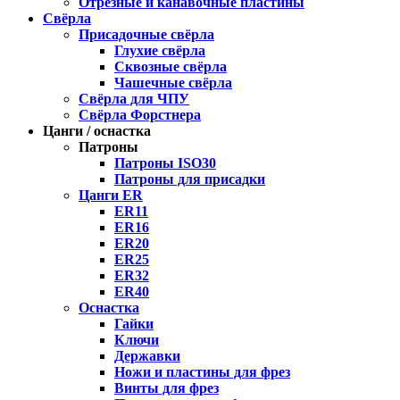
Отрезные и канавочные пластины
Свёрла
Присадочные свёрла
Глухие свёрла
Сквозные свёрла
Чашечные свёрла
Свёрла для ЧПУ
Свёрла Форстнера
Цанги / оснастка
Патроны
Патроны ISO30
Патроны для присадки
Цанги ER
ER11
ER16
ER20
ER25
ER32
ER40
Оснастка
Гайки
Ключи
Державки
Ножи и пластины для фрез
Винты для фрез