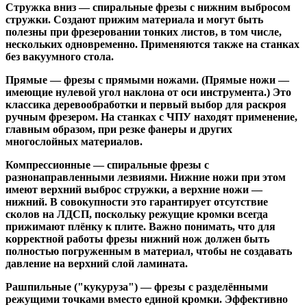
Стружка вниз
— спиральные фрезы с нижним выбросом
стружки. Создают прижим материала и могут быть
полезны при фрезеровании тонких листов, в том числе,
нескольких одновременно. Применяются также на станках
без вакуумного стола.
Прямые
— фрезы с прямыми ножами. (Прямые ножи —
имеющие нулевой угол наклона от оси инструмента.) Это
классика деревообработки и первый выбор для раскроя
ручным фрезером. На станках с ЧПУ находят применение,
главным образом, при резке фанеры и других
многослойных материалов.
Компрессионные
— спиральные фрезы с
разнонаправленными лезвиями. Нижние ножи при этом
имеют верхний выброс стружки, а верхние ножи —
нижний. В совокупности это гарантирует отсутствие
сколов на ЛДСП, поскольку режущие кромки всегда
прижимают плёнку к плите. Важно понимать, что для
корректной работы фрезы нижний нож должен быть
полностью погруженным в материал, чтобы не создавать
давление на верхний слой ламината.
Рашпильные ("кукуруза")
— фрезы с разделёнными
режущими точками вместо единой кромки. Эффективно