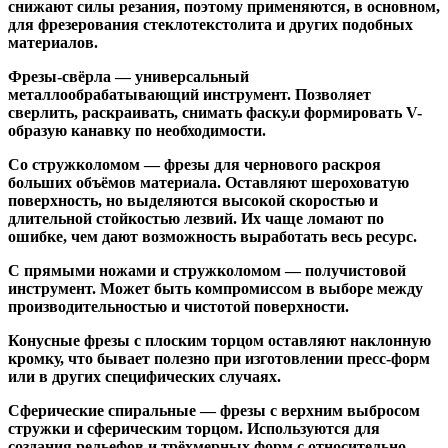
снижают силы резания, поэтому применяются, в основном,
для фрезерования стеклотекстолита и других подобных
материалов.
Фрезы-свёрла
— универсальный
металлообрабатывающий инструмент. Позволяет
сверлить, раскраивать, снимать фаску.и формировать V-
образую канавку по необходимости.
Со стружколомом
— фрезы для чернового раскроя
больших объёмов материала. Оставляют шероховатую
поверхность, но выделяются высокой скоростью и
длительной стойкостью лезвий. Их чаще ломают по
ошибке, чем дают возможность выработать весь ресурс.
С прямыми ножами и стружколомом
— получистовой
инструмент. Может быть компромиссом в выборе между
производительностью и чистотой поверхности.
Конусные фрезы с плоским торцом
оставляют наклонную
кромку, что бывает полезно при изготовлении пресс-форм
или в других специфических случаях.
Сферические спиральные
— фрезы с верхним выбросом
стружки и сферическим торцом. Используются для
создания рельефов и трёхмерных форм с относительно