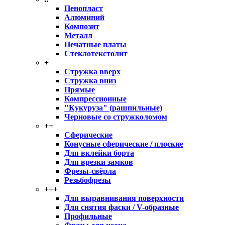
Пенопласт
Алюминий
Композит
Металл
Печатные платы
Стеклотекстолит
+
Стружка вверх
Стружка вниз
Прямые
Компрессионные
"Кукуруза" (рашпильные)
Черновые со стружколомом
++
Сферические
Конусные сферические / плоские
Для вклейки борта
Для врезки замков
Фрезы-свёрла
Резьбофрезы
+++
Для выравнивания поверхности
Для снятия фаски / V-образные
Профильные