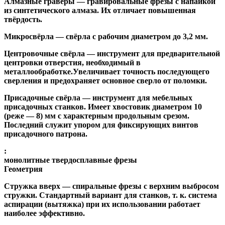
Алмазные гравёры
— гравировальные фрезы с напайкой
из синтетического алмаза. Их отличает повышенная
твёрдость.
Микросвёрла
— свёрла с рабочим диаметром до 3,2 мм.
Центровочные свёрла
— инструмент для предварительной
центровки отверстия, необходимый в
металлообработке.Увеличивает точность последующего
сверления и предохраняет основное сверло от поломки.
Присадочные свёрла
— инструмент для мебельных
присадочных станков. Имеет хвостовик диаметром 10
(реже — 8) мм с характерным продольным срезом.
Последний служит упором для фиксирующих винтов
присадочного патрона.
:
монолитные твердосплавные фрезы
Геометрия
Стружка вверх
— спиральные фрезы с верхним выбросом
стружки. Стандартный вариант для станков, т. к. система
аспирации (вытяжка) при их использовании работает
наиболее эффективно.