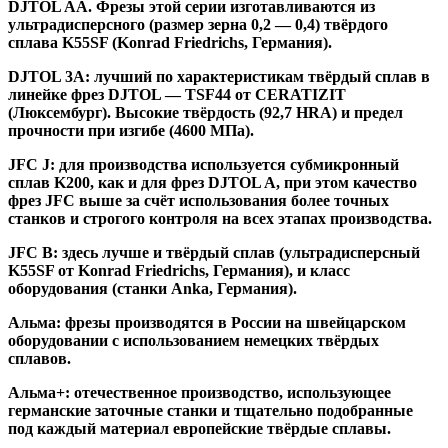
DJTOL AA.
Фрезы этой серии изготавливаются из
ультрадисперсного (размер зерна 0,2 — 0,4) твёрдого
сплава K55SF (Konrad Friedrichs, Германия).
DJTOL 3A:
лучший по характеристикам твёрдый сплав в
линейке фрез DJTOL — TSF44 от CERATIZIT
(Люксембург). Высокие твёрдость (92,7 HRA) и предел
прочности при изгибе (4600 МПа).
JFC J
:
для производства используется субмикронный
сплав K200, как и для фрез DJTOL A, при этом качество
фрез JFC выше за счёт использования более точных
станков и строгого контроля на всех этапах производства.
JFC B:
здесь лучше и твёрдый сплав (ультрадисперсный
K55SF от Konrad Friedrichs, Германия), и класс
оборудования (станки Anka, Германия).
Альма
: фрезы производятся в России на швейцарском
оборудовании с использованием немецких твёрдых
сплавов.
Альма+
: отечественное производство, использующее
германские заточные станки и тщательно подобранные
под каждый материал европейские твёрдые сплавы.