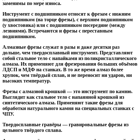
заменимы по мере износа.
Инструмент с подшипником относят к
фрезам с нижним
подшипником
(на торце фрезы),
с верхним подшипником
(у хвостовика) или
с подшипником посередине
(между
лезвиями). Встречаются и
фрезы с переставным
подшипником
.
Алмазные фрезы
служат в разы и даже десятки раз
дольше, чем твердосплавный инструмент. Представляют
собой стальное тело с напайками из поликристаллического
алмаза. Их применяют для фрезерования больших объёмов
ЛДСП и МДФ на станках. В то же время алмаз более
хрупок, чем твёрдый сплав, и не переносит ни ударов, ни
высоких температур.
Фрезы с алмазной крошкой
— это инструмент по камню.
Выглядит как стальное тело с напаянной крошкой из
синтетического алмаза. Применяют такие фрезы для
обработки натурального камня на специальных станках с
ЧПУ.
Твердосплавные гравёры
— гравировальные фрезы из
цельного твёрдого сплава.