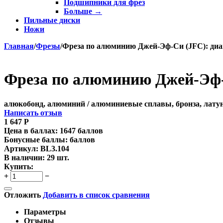
Подшипники для фрез
Больше
→
Пильные диски
Ножи
Главная
/
Фрезы
/
Фреза по алюминию Джей-Эф-Си (JFC): диам.
Фреза по алюминию Джей-Эф-Си
алюкобонд, алюминий / алюминиевые сплавы, бронза, лату
Написать отзыв
1 647
Р
Цена в баллах:
1647 баллов
Бонусные баллы:
баллов
Артикул:
BL3.104
В наличии:
29 шт.
Купить:
+
−
Отложить
Добавить в список сравнения
Параметры
Отзывы