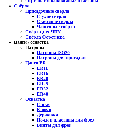
Отрезные и канавочные пластины
Свёрла
Присадочные свёрла
Глухие свёрла
Сквозные свёрла
Чашечные свёрла
Свёрла для ЧПУ
Свёрла Форстнера
Цанги / оснастка
Патроны
Патроны ISO30
Патроны для присадки
Цанги ER
ER11
ER16
ER20
ER25
ER32
ER40
Оснастка
Гайки
Ключи
Державки
Ножи и пластины для фрез
Винты для фрез