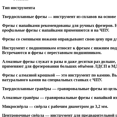
Тип инструмента
Твердосплавные фрезы
— инструмент из сплавов на основе
Ф
резы с напайками
рекомендованы для ручных фрезеров. Н
профильные
фрезы с напайками применяются и на ЧПУ.
Фрезы со сменными ножами
оправдывают свою цену при дл
Инструмент с подшипником относят к
фрезам с нижним по
Встречаются и
фрезы с переставным подшипником
.
Алмазные фрезы
служат в разы и даже десятки раз дольше
применяют для фрезерования больших объёмов ЛДСП и МДФ н
Фрезы с алмазной крошкой
— это инструмент по камню. Вы
натурального камня на специальных станках с ЧПУ.
Твердосплавные гравёры
— гравировальные фрезы из цельн
Алмазные гравёры
— гравировальные фрезы с напайкой из 
Микросвёрла
— свёрла с рабочим диаметром до 3,2 мм.
Центровочные свёрла
— инструмент для предварительной ц