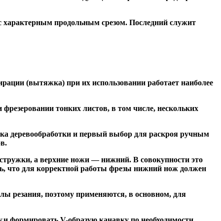
 с характерным продольным срезом. Последний служит
ирации (вытяжка) при их использовании работает наиболее
резеровании тонких листов, в том числе, нескольких
ка деревообработки и первый выбор для раскроя ручным
в.
тружки, а верхние ножи — нижний. В совокупности это
ь, что для корректной работы фрезы нижний нож должен
ы резания, поэтому применяются, в основном, для
и формировать V-образую канавку по необходимости.