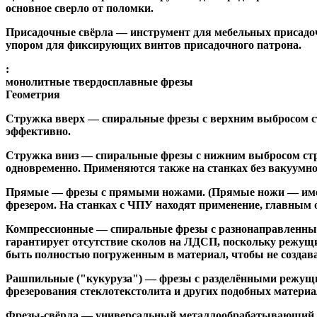
основное сверло от поломки.
Присадочные свёрла
— инструмент для мебельных присадоч
упором для фиксирующих винтов присадочного патрона.
:
монолитные твердосплавные фрезы
Геометрия
Стружка вверх
— спиральные фрезы с верхним выбросом стр
эффективно.
Стружка вниз
— спиральные фрезы с нижним выбросом стру
одновременно. Применяются также на станках без вакуумно
Прямые
— фрезы с прямыми ножами. (Прямые ножи — имеющ
фрезером. На станках с ЧПУ находят применение, главным 
Компрессионные
— спиральные фрезы с разнонаправленным
гарантирует отсутствие сколов на ЛДСП, поскольку режущ
быть полностью погруженным в материал, чтобы не создава
Рашпильные ("кукуруза")
— фрезы с разделёнными режущим
фрезерования стеклотекстолита и других подобных материа
Фрезы-свёрла
— универсальный металлообрабатывающий инс