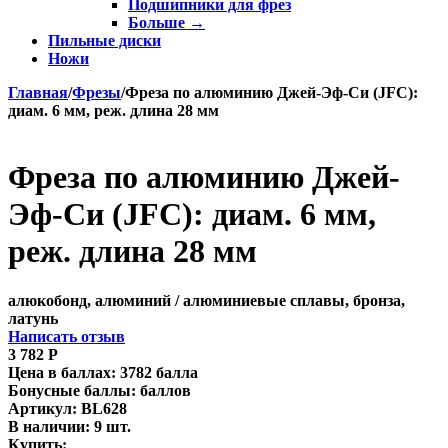
Подшипники для фрез
Больше
→
Пильные диски
Ножи
Главная
/
Фрезы
/
Фреза по алюминию Джей-Эф-Си (JFC):
диам. 6 мм, реж. длина 28 мм
Фреза по алюминию Джей-
Эф-Си (JFC): диам. 6 мм,
реж. длина 28 мм
алюкобонд, алюминий / алюминиевые сплавы, бронза,
латунь
Написать отзыв
3 782
Р
Цена в баллах:
3782 балла
Бонусные баллы:
баллов
Артикул:
BL628
В наличии:
9 шт.
Купить: