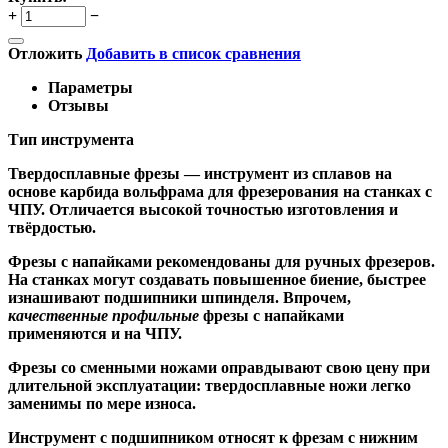
+
−
Отложить
Добавить в список сравнения
Параметры
Отзывы
Тип инструмента
Твердосплавные фрезы
— инструмент из сплавов на
основе карбида вольфрама для фрезерования на станках с
ЧПУ. Отличается высокой точностью изготовления и
твёрдостью.
Ф
резы с напайками
рекомендованы для ручных фрезеров.
На станках могут создавать повышенное биение, быстрее
изнашивают подшипники шпинделя. Впрочем,
качественные
профильные
фрезы с напайками
применяются и на ЧПУ.
Фрезы со сменными ножами
оправдывают свою цену при
длительной эксплуатации: твердосплавные ножи легко
заменимы по мере износа.
Инструмент с подшипником относят к
фрезам с нижним