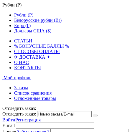
Рубли (
Р
)
Рубли (
Р
)
Белорусские рубли (Br)
Евро (€)
Доллары США ($)
СТАТЬИ
% БОНУСНЫЕ БАЛЛЫ %
СПОСОБЫ ОПЛАТЫ
✈ ДОСТАВКА ✈
О НАС
КОНТАКТЫ
Мой профиль
Заказы
Список сравнения
Отложенные товары
Отследить заказ:
Отследить заказ:
Войти
Регистрация
E-mail
Пароль
Забыли пароль?