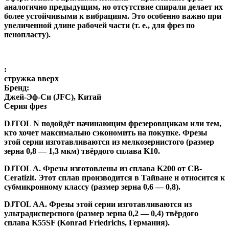
аналогично предыдущим, но отсутствие спирали делает их
более устойчивыми к вибрациям. Это особенно важно при
увеличенной длине рабочей части (т. е., для фрез по
пенопласту).
:
стружка вверх
Бренд:
Джей-Эф-Си (JFC), Китай
Серия фрез
DJTOL N
подойдёт начинающим фрезеровщикам или тем,
кто хочет максимально сэкономить на покупке. Фрезы
этой серии изготавливаются из мелкозернистого (размер
зерна 0,8 — 1,3 мкм) твёрдого сплава K10.
DJTOL A
.
Фрезы изготовлены из сплава K200 от CB-
Ceratizit. Этот сплав производится в Тайване и относится к
субмикронному классу (размер зерна 0,6 — 0,8).
DJTOL AA.
Фрезы этой серии изготавливаются из
ультрадисперсного (размер зерна 0,2 — 0,4) твёрдого
сплава K55SF (Konrad Friedrichs, Германия).