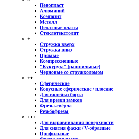
Пенопласт
Алюминий
Композит
Металл
Печатные платы
Стеклотекстолит
+
Стружка вверх
Стружка вниз
Прямые
Компрессионные
"Кукуруза" (рашпильные)
Черновые со стружколомом
++
Сферические
Конусные сферические / плоские
Для вклейки борта
Для врезки замков
Фрезы-свёрла
Резьбофрезы
+++
Для выравнивания поверхности
Для снятия фаски / V-образные
Профильные