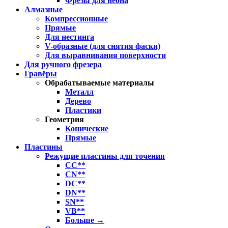
Фрезы для неона
Алмазные
Компрессионные
Прямые
Для нестинга
V-образные (для снятия фаски)
Для выравнивания поверхности
Для ручного фрезера
Гравёры
Обрабатываемые материалы
Металл
Дерево
Пластики
Геометрия
Конические
Прямые
Пластины
Режущие пластины для точения
CC**
CN**
DC**
DN**
SN**
VB**
Больше
→