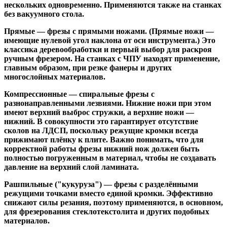
нескольких одновременно. Применяются также на станках
без вакуумного стола.
Прямые
— фрезы с прямыми ножами. (Прямые ножи —
имеющие нулевой угол наклона от оси инструмента.) Это
классика деревообработки и первый выбор для раскроя
ручным фрезером. На станках с ЧПУ находят применение,
главным образом, при резке фанеры и других
многослойных материалов.
Компрессионные
— спиральные фрезы с
разнонаправленными лезвиями. Нижние ножи при этом
имеют верхний выброс стружки, а верхние ножи —
нижний. В совокупности это гарантирует отсутствие
сколов на ЛДСП, поскольку режущие кромки всегда
прижимают плёнку к плите. Важно понимать, что для
корректной работы фрезы нижний нож должен быть
полностью погруженным в материал, чтобы не создавать
давление на верхний слой ламината.
Рашпильные ("кукуруза")
— фрезы с разделёнными
режущими точками вместо единой кромки. Эффективно
снижают силы резания, поэтому применяются, в основном,
для фрезерования стеклотекстолита и других подобных
материалов.