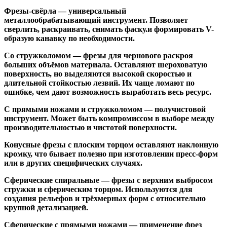
Фрезы-свёрла
— универсальный
металлообрабатывающий инструмент. Позволяет
сверлить, раскраивать, снимать фаску.и формировать V-
образую канавку по необходимости.
Со стружколомом
— фрезы для чернового раскроя
больших объёмов материала. Оставляют шероховатую
поверхность, но выделяются высокой скоростью и
длительной стойкостью лезвий. Их чаще ломают по
ошибке, чем дают возможность выработать весь ресурс.
С прямыми ножами и стружколомом
— получистовой
инструмент. Может быть компромиссом в выборе между
производительностью и чистотой поверхности.
Конусные фрезы с плоским торцом
оставляют наклонную
кромку, что бывает полезно при изготовлении пресс-форм
или в других специфических случаях.
Сферические спиральные
— фрезы с верхним выбросом
стружки и сферическим торцом. Используются для
создания рельефов и трёхмерных форм с относительно
крупной детализацией.
Сферические с прямыми ножами
— применение фрез