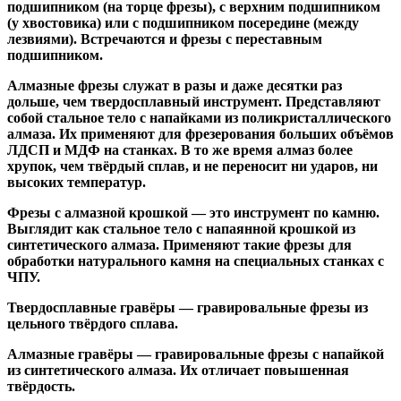
подшипником
(на торце фрезы),
с верхним подшипником
(у хвостовика) или
с подшипником посередине
(между
лезвиями). Встречаются и
фрезы с переставным
подшипником
.
Алмазные фрезы
служат в разы и даже десятки раз
дольше, чем твердосплавный инструмент. Представляют
собой стальное тело с напайками из поликристаллического
алмаза. Их применяют для фрезерования больших объёмов
ЛДСП и МДФ на станках. В то же время алмаз более
хрупок, чем твёрдый сплав, и не переносит ни ударов, ни
высоких температур.
Фрезы с алмазной крошкой
— это инструмент по камню.
Выглядит как стальное тело с напаянной крошкой из
синтетического алмаза. Применяют такие фрезы для
обработки натурального камня на специальных станках с
ЧПУ.
Твердосплавные гравёры
— гравировальные фрезы из
цельного твёрдого сплава.
Алмазные гравёры
— гравировальные фрезы с напайкой
из синтетического алмаза. Их отличает повышенная
твёрдость.