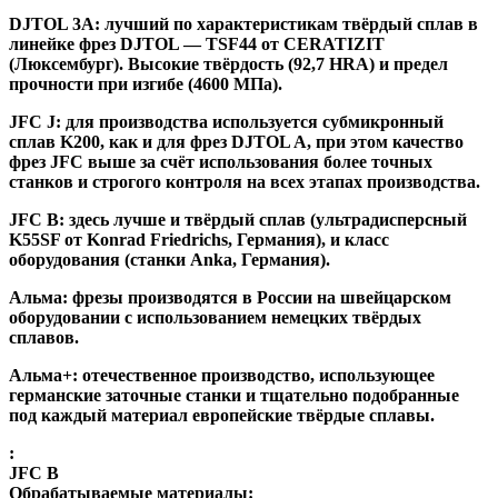
DJTOL 3A:
лучший по характеристикам твёрдый сплав в
линейке фрез DJTOL — TSF44 от CERATIZIT
(Люксембург). Высокие твёрдость (92,7 HRA) и предел
прочности при изгибе (4600 МПа).
JFC J
:
для производства используется субмикронный
сплав K200, как и для фрез DJTOL A, при этом качество
фрез JFC выше за счёт использования более точных
станков и строгого контроля на всех этапах производства.
JFC B:
здесь лучше и твёрдый сплав (ультрадисперсный
K55SF от Konrad Friedrichs, Германия), и класс
оборудования (станки Anka, Германия).
Альма
: фрезы производятся в России на швейцарском
оборудовании с использованием немецких твёрдых
сплавов.
Альма+
: отечественное производство, использующее
германские заточные станки и тщательно подобранные
под каждый материал европейские твёрдые сплавы.
:
JFC B
Обрабатываемые материалы: