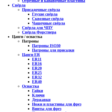
Отрезные и канавочные пластины
Свёрла
Присадочные свёрла
Глухие свёрла
Сквозные свёрла
Чашечные свёрла
Свёрла для ЧПУ
Свёрла Форстнера
Цанги / оснастка
Патроны
Патроны ISO30
Патроны для присадки
Цанги ER
ER11
ER16
ER20
ER25
ER32
ER40
Оснастка
Гайки
Ключи
Державки
Ножи и пластины для фрез
Винты для фрез