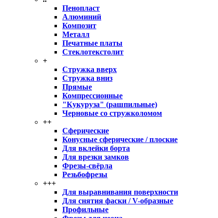
Пенопласт
Алюминий
Композит
Металл
Печатные платы
Стеклотекстолит
+
Стружка вверх
Стружка вниз
Прямые
Компрессионные
"Кукуруза" (рашпильные)
Черновые со стружколомом
++
Сферические
Конусные сферические / плоские
Для вклейки борта
Для врезки замков
Фрезы-свёрла
Резьбофрезы
+++
Для выравнивания поверхности
Для снятия фаски / V-образные
Профильные