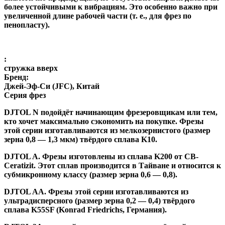
более устойчивыми к вибрациям. Это особенно важно при
увеличенной длине рабочей части (т. е., для фрез по
пенопласту).
:
стружка вверх
Бренд:
Джей-Эф-Си (JFC), Китай
Серия фрез
DJTOL N
подойдёт начинающим фрезеровщикам или тем,
кто хочет максимально сэкономить на покупке. Фрезы
этой серии изготавливаются из мелкозернистого (размер
зерна 0,8 — 1,3 мкм) твёрдого сплава K10.
DJTOL A
.
Фрезы изготовлены из сплава K200 от CB-
Ceratizit. Этот сплав производится в Тайване и относится к
субмикронному классу (размер зерна 0,6 — 0,8).
DJTOL AA.
Фрезы этой серии изготавливаются из
ультрадисперсного (размер зерна 0,2 — 0,4) твёрдого
сплава K55SF (Konrad Friedrichs, Германия).