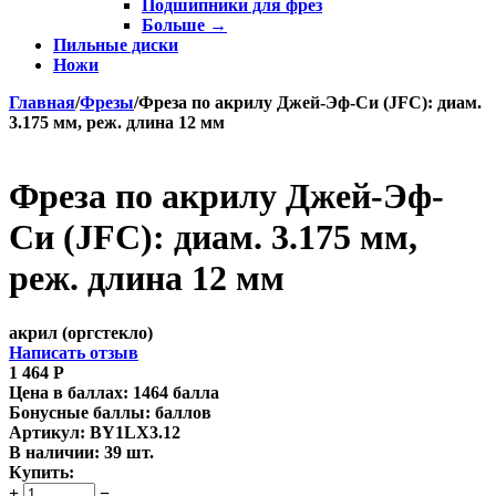
Подшипники для фрез
Больше
→
Пильные диски
Ножи
Главная
/
Фрезы
/
Фреза по акрилу Джей-Эф-Си (JFC): диам.
3.175 мм, реж. длина 12 мм
Фреза по акрилу Джей-Эф-
Си (JFC): диам. 3.175 мм,
реж. длина 12 мм
акрил (оргстекло)
Написать отзыв
1 464
Р
Цена в баллах:
1464 балла
Бонусные баллы:
баллов
Артикул:
BY1LX3.12
В наличии:
39 шт.
Купить:
+
−