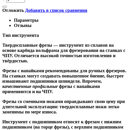
Отложить
Добавить в список сравнения
Параметры
Отзывы
Тип инструмента
Твердосплавные фрезы
— инструмент из сплавов на
основе карбида вольфрама для фрезерования на станках с
ЧПУ. Отличается высокой точностью изготовления и
твёрдостью.
Ф
резы с напайками
рекомендованы для ручных фрезеров.
На станках могут создавать повышенное биение, быстрее
изнашивают подшипники шпинделя. Впрочем,
качественные
профильные
фрезы с напайками
применяются и на ЧПУ.
Фрезы со сменными ножами
оправдывают свою цену при
длительной эксплуатации: твердосплавные ножи легко
заменимы по мере износа.
Инструмент с подшипником относят к
фрезам с нижним
подшипником
(на торце фрезы),
с верхним подшипником