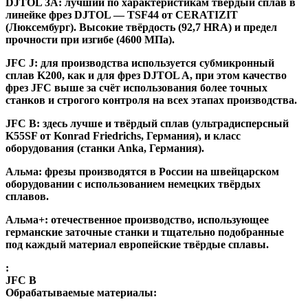
DJTOL 3A:
лучший по характеристикам твёрдый сплав в
линейке фрез DJTOL — TSF44 от CERATIZIT
(Люксембург). Высокие твёрдость (92,7 HRA) и предел
прочности при изгибе (4600 МПа).
JFC J
:
для производства используется субмикронный
сплав K200, как и для фрез DJTOL A, при этом качество
фрез JFC выше за счёт использования более точных
станков и строгого контроля на всех этапах производства.
JFC B:
здесь лучше и твёрдый сплав (ультрадисперсный
K55SF от Konrad Friedrichs, Германия), и класс
оборудования (станки Anka, Германия).
Альма
: фрезы производятся в России на швейцарском
оборудовании с использованием немецких твёрдых
сплавов.
Альма+
: отечественное производство, использующее
германские заточные станки и тщательно подобранные
под каждый материал европейские твёрдые сплавы.
:
JFC B
Обрабатываемые материалы: