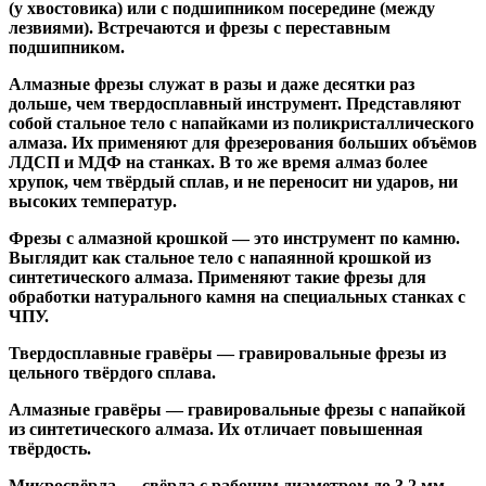
(у хвостовика) или
с подшипником посередине
(между
лезвиями). Встречаются и
фрезы с переставным
подшипником
.
Алмазные фрезы
служат в разы и даже десятки раз
дольше, чем твердосплавный инструмент. Представляют
собой стальное тело с напайками из поликристаллического
алмаза. Их применяют для фрезерования больших объёмов
ЛДСП и МДФ на станках. В то же время алмаз более
хрупок, чем твёрдый сплав, и не переносит ни ударов, ни
высоких температур.
Фрезы с алмазной крошкой
— это инструмент по камню.
Выглядит как стальное тело с напаянной крошкой из
синтетического алмаза. Применяют такие фрезы для
обработки натурального камня на специальных станках с
ЧПУ.
Твердосплавные гравёры
— гравировальные фрезы из
цельного твёрдого сплава.
Алмазные гравёры
— гравировальные фрезы с напайкой
из синтетического алмаза. Их отличает повышенная
твёрдость.
Микросвёрла
— свёрла с рабочим диаметром до 3,2 мм.