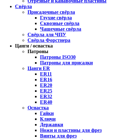
Отрезные и канавочные пластины
Свёрла
Присадочные свёрла
Глухие свёрла
Сквозные свёрла
Чашечные свёрла
Свёрла для ЧПУ
Свёрла Форстнера
Цанги / оснастка
Патроны
Патроны ISO30
Патроны для присадки
Цанги ER
ER11
ER16
ER20
ER25
ER32
ER40
Оснастка
Гайки
Ключи
Державки
Ножи и пластины для фрез
Винты для фрез