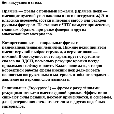
без вакуумного стола.
Прямые
— фрезы с прямыми ножами. (Прямые ножи —
имеющие нулевой угол наклона от оси инструмента.) Это
классика деревообработки и первый выбор для раскроя
ручным фрезером. На станках с ЧПУ находят применение,
главным образом, при резке фанеры и других
многослойных материалов.
Компрессионные
— спиральные фрезы с
разнонаправленными лезвиями. Нижние ножи при этом
имеют верхний выброс стружки, а верхние ножи —
нижний. В совокупности это гарантирует отсутствие
сколов на ЛДСП, поскольку режущие кромки всегда
прижимают плёнку к плите. Важно понимать, что для
корректной работы фрезы нижний нож должен быть
полностью погруженным в материал, чтобы не создавать
давление на верхний слой ламината.
Рашпильные ("кукуруза")
— фрезы с разделёнными
режущими точками вместо единой кромки. Эффективно
снижают силы резания, поэтому применяются, в основном,
для фрезерования стеклотекстолита и других подобных
материалов.