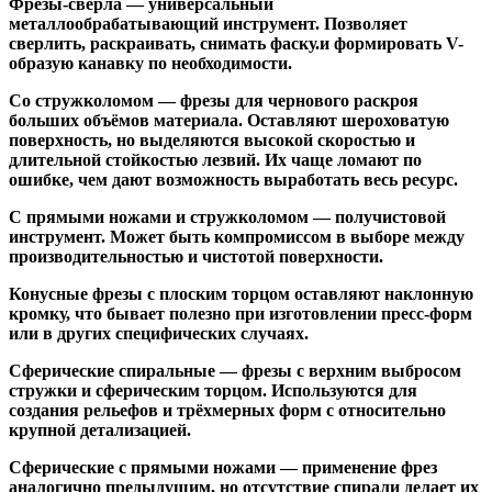
Фрезы-свёрла
— универсальный
металлообрабатывающий инструмент. Позволяет
сверлить, раскраивать, снимать фаску.и формировать V-
образую канавку по необходимости.
Со стружколомом
— фрезы для чернового раскроя
больших объёмов материала. Оставляют шероховатую
поверхность, но выделяются высокой скоростью и
длительной стойкостью лезвий. Их чаще ломают по
ошибке, чем дают возможность выработать весь ресурс.
С прямыми ножами и стружколомом
— получистовой
инструмент. Может быть компромиссом в выборе между
производительностью и чистотой поверхности.
Конусные фрезы с плоским торцом
оставляют наклонную
кромку, что бывает полезно при изготовлении пресс-форм
или в других специфических случаях.
Сферические спиральные
— фрезы с верхним выбросом
стружки и сферическим торцом. Используются для
создания рельефов и трёхмерных форм с относительно
крупной детализацией.
Сферические с прямыми ножами
— применение фрез
аналогично предыдущим, но отсутствие спирали делает их