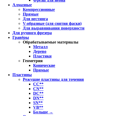
Фрезы для неона
Алмазные
Компрессионные
Прямые
Для нестинга
V-образные (для снятия фаски)
Для выравнивания поверхности
Для ручного фрезера
Гравёры
Обрабатываемые материалы
Металл
Дерево
Пластики
Геометрия
Конические
Прямые
Пластины
Режущие пластины для точения
CC**
CN**
DC**
DN**
SN**
VB**
Больше
→