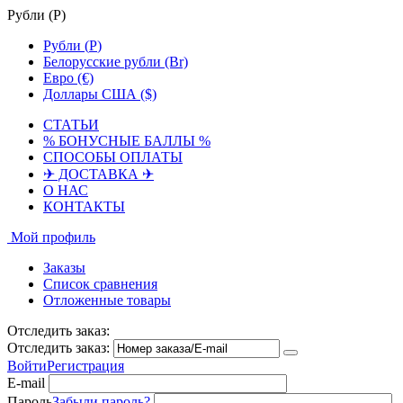
Рубли (
Р
)
Рубли (
Р
)
Белорусские рубли (Br)
Евро (€)
Доллары США ($)
СТАТЬИ
% БОНУСНЫЕ БАЛЛЫ %
СПОСОБЫ ОПЛАТЫ
✈ ДОСТАВКА ✈
О НАС
КОНТАКТЫ
Мой профиль
Заказы
Список сравнения
Отложенные товары
Отследить заказ:
Отследить заказ:
Войти
Регистрация
E-mail
Пароль
Забыли пароль?