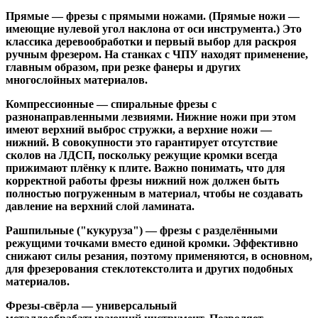
Прямые
— фрезы с прямыми ножами. (Прямые ножи —
имеющие нулевой угол наклона от оси инструмента.) Это
классика деревообработки и первый выбор для раскроя
ручным фрезером. На станках с ЧПУ находят применение,
главным образом, при резке фанеры и других
многослойных материалов.
Компрессионные
— спиральные фрезы с
разнонаправленными лезвиями. Нижние ножи при этом
имеют верхний выброс стружки, а верхние ножи —
нижний. В совокупности это гарантирует отсутствие
сколов на ЛДСП, поскольку режущие кромки всегда
прижимают плёнку к плите. Важно понимать, что для
корректной работы фрезы нижний нож должен быть
полностью погруженным в материал, чтобы не создавать
давление на верхний слой ламината.
Рашпильные ("кукуруза")
— фрезы с разделёнными
режущими точками вместо единой кромки. Эффективно
снижают силы резания, поэтому применяются, в основном,
для фрезерования стеклотекстолита и других подобных
материалов.
Фрезы-свёрла
— универсальный