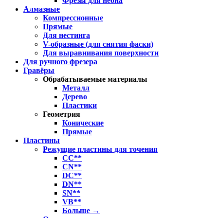
Фрезы для неона
Алмазные
Компрессионные
Прямые
Для нестинга
V-образные (для снятия фаски)
Для выравнивания поверхности
Для ручного фрезера
Гравёры
Обрабатываемые материалы
Металл
Дерево
Пластики
Геометрия
Конические
Прямые
Пластины
Режущие пластины для точения
CC**
CN**
DC**
DN**
SN**
VB**
Больше
→