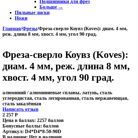
Подшипники для фрез
Больше
→
Пильные диски
Ножи
Главная
/
Фрезы
/
Фреза-сверло Коувз (Koves): диам. 4 мм,
реж. длина 8 мм, хвост. 4 мм, угол 90 град.
Фреза-сверло Коувз (Koves):
диам. 4 мм, реж. длина 8 мм,
хвост. 4 мм, угол 90 град.
алюминий / алюминиевые сплавы, латунь, сталь
углеродистая, сталь легированная, сталь нержавеющая,
сталь закалённая
Написать отзыв
2 257
Р
Цена в баллах:
2257 баллов
Бонусные баллы:
баллов
Артикул:
D4*D4*8-50-90D
В наличии:
Нет в наличии