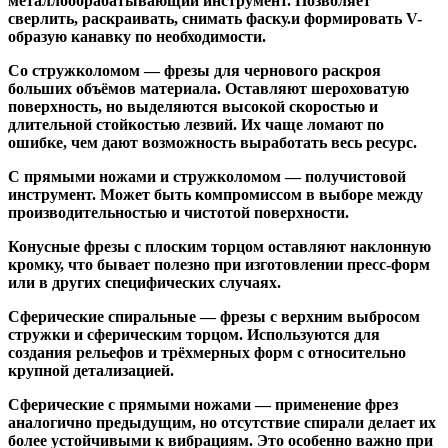
металлообрабатывающий инструмент. Позволяет
сверлить, раскраивать, снимать фаску.и формировать V-
образую канавку по необходимости.
Со стружколомом
— фрезы для чернового раскроя
больших объёмов материала. Оставляют шероховатую
поверхность, но выделяются высокой скоростью и
длительной стойкостью лезвий. Их чаще ломают по
ошибке, чем дают возможность выработать весь ресурс.
С прямыми ножами и стружколомом
— получистовой
инструмент. Может быть компромиссом в выборе между
производительностью и чистотой поверхности.
Конусные фрезы с плоским торцом
оставляют наклонную
кромку, что бывает полезно при изготовлении пресс-форм
или в других специфических случаях.
Сферические спиральные
— фрезы с верхним выбросом
стружки и сферическим торцом. Используются для
создания рельефов и трёхмерных форм с относительно
крупной детализацией.
Сферические с прямыми ножами
— применение фрез
аналогично предыдущим, но отсутствие спирали делает их
более устойчивыми к вибрациям. Это особенно важно при