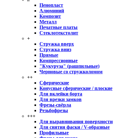
Пенопласт
Алюминий
Композит
Металл
Печатные платы
Стеклотекстолит
+
Стружка вверх
Стружка вниз
Прямые
Компрессионные
"Кукуруза" (рашпильные)
Черновые со стружколомом
++
Сферические
Конусные сферические / плоские
Для вклейки борта
Для врезки замков
Фрезы-свёрла
Резьбофрезы
+++
Для выравнивания поверхности
Для снятия фаски / V-образные
Профильные