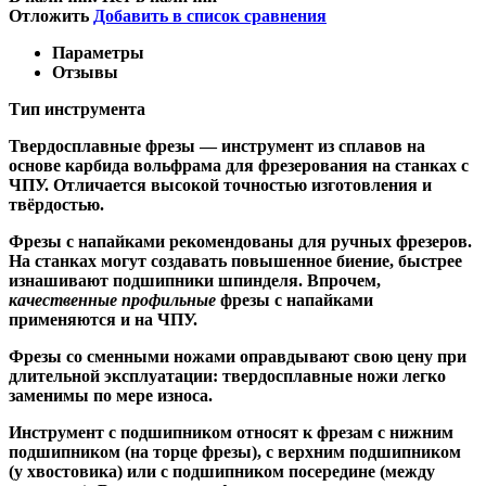
Отложить
Добавить в список сравнения
Параметры
Отзывы
Тип инструмента
Твердосплавные фрезы
— инструмент из сплавов на
основе карбида вольфрама для фрезерования на станках с
ЧПУ. Отличается высокой точностью изготовления и
твёрдостью.
Ф
резы с напайками
рекомендованы для ручных фрезеров.
На станках могут создавать повышенное биение, быстрее
изнашивают подшипники шпинделя. Впрочем,
качественные
профильные
фрезы с напайками
применяются и на ЧПУ.
Фрезы со сменными ножами
оправдывают свою цену при
длительной эксплуатации: твердосплавные ножи легко
заменимы по мере износа.
Инструмент с подшипником относят к
фрезам с нижним
подшипником
(на торце фрезы),
с верхним подшипником
(у хвостовика) или
с подшипником посередине
(между