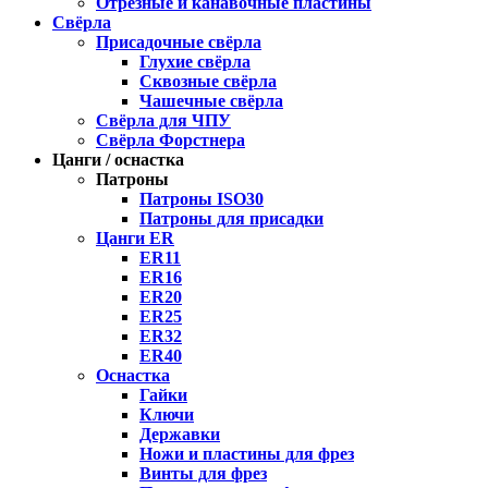
Отрезные и канавочные пластины
Свёрла
Присадочные свёрла
Глухие свёрла
Сквозные свёрла
Чашечные свёрла
Свёрла для ЧПУ
Свёрла Форстнера
Цанги / оснастка
Патроны
Патроны ISO30
Патроны для присадки
Цанги ER
ER11
ER16
ER20
ER25
ER32
ER40
Оснастка
Гайки
Ключи
Державки
Ножи и пластины для фрез
Винты для фрез