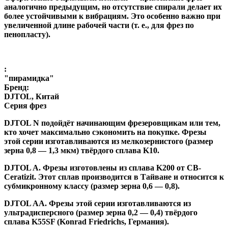
аналогично предыдущим, но отсутствие спирали делает их
более устойчивыми к вибрациям. Это особенно важно при
увеличенной длине рабочей части (т. е., для фрез по
пенопласту).
:
"пирамидка"
Бренд:
DJTOL, Китай
Серия фрез
DJTOL N
подойдёт начинающим фрезеровщикам или тем,
кто хочет максимально сэкономить на покупке. Фрезы
этой серии изготавливаются из мелкозернистого (размер
зерна 0,8 — 1,3 мкм) твёрдого сплава K10.
DJTOL A
.
Фрезы изготовлены из сплава K200 от CB-
Ceratizit. Этот сплав производится в Тайване и относится к
субмикронному классу (размер зерна 0,6 — 0,8).
DJTOL AA.
Фрезы этой серии изготавливаются из
ультрадисперсного (размер зерна 0,2 — 0,4) твёрдого
сплава K55SF (Konrad Friedrichs, Германия).