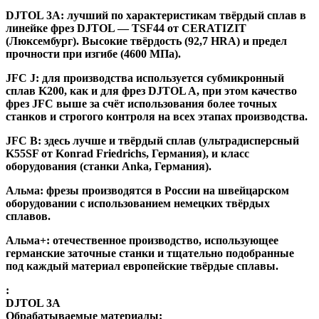
DJTOL 3A:
лучший по характеристикам твёрдый сплав в
линейке фрез DJTOL — TSF44 от CERATIZIT
(Люксембург). Высокие твёрдость (92,7 HRA) и предел
прочности при изгибе (4600 МПа).
JFC J
:
для производства используется субмикронный
сплав K200, как и для фрез DJTOL A, при этом качество
фрез JFC выше за счёт использования более точных
станков и строгого контроля на всех этапах производства.
JFC B:
здесь лучше и твёрдый сплав (ультрадисперсный
K55SF от Konrad Friedrichs, Германия), и класс
оборудования (станки Anka, Германия).
Альма
: фрезы производятся в России на швейцарском
оборудовании с использованием немецких твёрдых
сплавов.
Альма+
: отечественное производство, использующее
германские заточные станки и тщательно подобранные
под каждый материал европейские твёрдые сплавы.
:
DJTOL 3A
Обрабатываемые материалы: