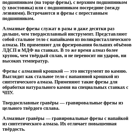
подшипником
(на торце фрезы),
с верхним подшипником
(у хвостовика) или
с подшипником посередине
(между
лезвиями). Встречаются и
фрезы с переставным
подшипником
.
Алмазные фрезы
служат в разы и даже десятки раз
дольше, чем твердосплавный инструмент. Представляют
собой стальное тело с напайками из поликристаллического
алмаза. Их применяют для фрезерования больших объёмов
ЛДСП и МДФ на станках. В то же время алмаз более
хрупок, чем твёрдый сплав, и не переносит ни ударов, ни
высоких температур.
Фрезы с алмазной крошкой
— это инструмент по камню.
Выглядит как стальное тело с напаянной крошкой из
синтетического алмаза. Применяют такие фрезы для
обработки натурального камня на специальных станках с
ЧПУ.
Твердосплавные гравёры
— гравировальные фрезы из
цельного твёрдого сплава.
Алмазные гравёры
— гравировальные фрезы с напайкой
из синтетического алмаза. Их отличает повышенная
твёрдость.