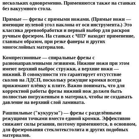
нескольких одновременно. Применяются также на станках
без вакуумного стола.
Прямые
— фрезы с прямыми ножами. (Прямые ножи —
имеющие нулевой угол наклона от оси инструмента.) Это
классика деревообработки и первый выбор для раскроя
ручным фрезером. На станках с ЧПУ находят применение,
главным образом, при резке фанеры и других
многослойных материалов.
Компрессионные
— спиральные фрезы с
разнонаправленными лезвиями. Нижние ножи при этом
имеют верхний выброс стружки, а верхние ножи —
нижний. В совокупности это гарантирует отсутствие
сколов на ЛДСП, поскольку режущие кромки всегда
прижимают плёнку к плите. Важно понимать, что для
корректной работы фрезы нижний нож должен быть
полностью погруженным в материал, чтобы не создавать
давление на верхний слой ламината.
Рашпильные ("кукуруза")
— фрезы с разделёнными
режущими точками вместо единой кромки. Эффективно
снижают силы резания, поэтому применяются, в основном,
для фрезерования стеклотекстолита и других подобных
материалов.