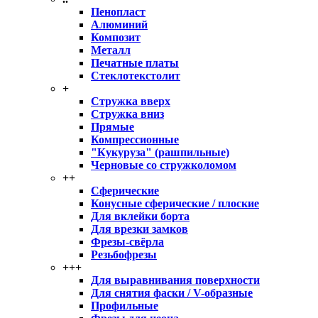
Пенопласт
Алюминий
Композит
Металл
Печатные платы
Стеклотекстолит
+
Стружка вверх
Стружка вниз
Прямые
Компрессионные
"Кукуруза" (рашпильные)
Черновые со стружколомом
++
Сферические
Конусные сферические / плоские
Для вклейки борта
Для врезки замков
Фрезы-свёрла
Резьбофрезы
+++
Для выравнивания поверхности
Для снятия фаски / V-образные
Профильные