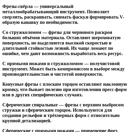
Фрезы-свёрла
— универсальный
металлообрабатывающий инструмент. Позволяет
сверлить, раскраивать, снимать фаску.и формировать V-
образую канавку по необходимости.
Со стружколомом
— фрезы для чернового раскроя
больших объёмов материала. Оставляют шероховатую
поверхность, но выделяются высокой скоростью и
длительной стойкостью лезвий. Их чаще ломают по
ошибке, чем дают возможность выработать весь ресурс.
С прямыми ножами и стружколомом
— получистовой
инструмент. Может быть компромиссом в выборе между
производительностью и чистотой поверхности.
Конусные фрезы с плоским торцом
оставляют наклонную
кромку, что бывает полезно при изготовлении пресс-форм
или в других специфических случаях.
Сферические спиральные
— фрезы с верхним выбросом
стружки и сферическим торцом. Используются для
создания рельефов и трёхмерных форм с относительно
крупной детализацией.
Сферические с прямыми ножами
— применение фрез