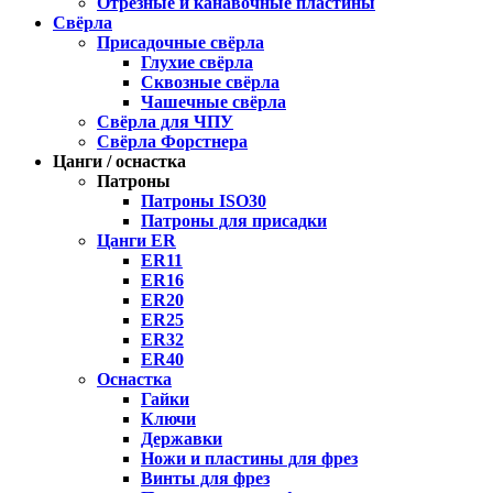
Отрезные и канавочные пластины
Свёрла
Присадочные свёрла
Глухие свёрла
Сквозные свёрла
Чашечные свёрла
Свёрла для ЧПУ
Свёрла Форстнера
Цанги / оснастка
Патроны
Патроны ISO30
Патроны для присадки
Цанги ER
ER11
ER16
ER20
ER25
ER32
ER40
Оснастка
Гайки
Ключи
Державки
Ножи и пластины для фрез
Винты для фрез