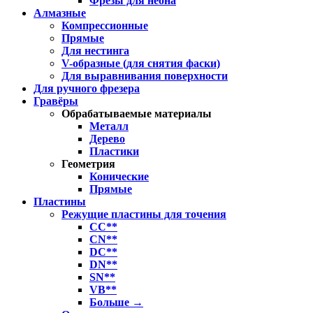
Фрезы для неона
Алмазные
Компрессионные
Прямые
Для нестинга
V-образные (для снятия фаски)
Для выравнивания поверхности
Для ручного фрезера
Гравёры
Обрабатываемые материалы
Металл
Дерево
Пластики
Геометрия
Конические
Прямые
Пластины
Режущие пластины для точения
CC**
CN**
DC**
DN**
SN**
VB**
Больше
→