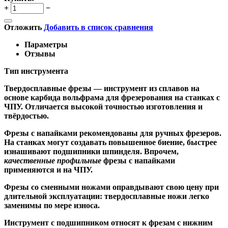
+
−
Отложить
Добавить в список сравнения
Параметры
Отзывы
Тип инструмента
Твердосплавные фрезы
— инструмент из сплавов на
основе карбида вольфрама для фрезерования на станках с
ЧПУ. Отличается высокой точностью изготовления и
твёрдостью.
Ф
резы с напайками
рекомендованы для ручных фрезеров.
На станках могут создавать повышенное биение, быстрее
изнашивают подшипники шпинделя. Впрочем,
качественные
профильные
фрезы с напайками
применяются и на ЧПУ.
Фрезы со сменными ножами
оправдывают свою цену при
длительной эксплуатации: твердосплавные ножи легко
заменимы по мере износа.
Инструмент с подшипником относят к
фрезам с нижним