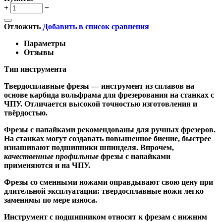
+
−
Отложить
Добавить в список сравнения
Параметры
Отзывы
Тип инструмента
Твердосплавные фрезы
— инструмент из сплавов на
основе карбида вольфрама для фрезерования на станках с
ЧПУ. Отличается высокой точностью изготовления и
твёрдостью.
Ф
резы с напайками
рекомендованы для ручных фрезеров.
На станках могут создавать повышенное биение, быстрее
изнашивают подшипники шпинделя. Впрочем,
качественные
профильные
фрезы с напайками
применяются и на ЧПУ.
Фрезы со сменными ножами
оправдывают свою цену при
длительной эксплуатации: твердосплавные ножи легко
заменимы по мере износа.
Инструмент с подшипником относят к
фрезам с нижним