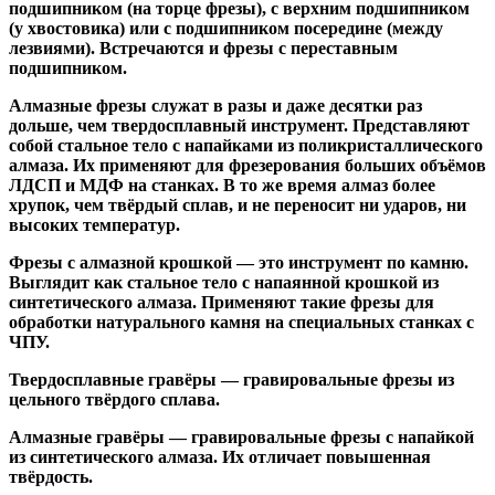
подшипником
(на торце фрезы),
с верхним подшипником
(у хвостовика) или
с подшипником посередине
(между
лезвиями). Встречаются и
фрезы с переставным
подшипником
.
Алмазные фрезы
служат в разы и даже десятки раз
дольше, чем твердосплавный инструмент. Представляют
собой стальное тело с напайками из поликристаллического
алмаза. Их применяют для фрезерования больших объёмов
ЛДСП и МДФ на станках. В то же время алмаз более
хрупок, чем твёрдый сплав, и не переносит ни ударов, ни
высоких температур.
Фрезы с алмазной крошкой
— это инструмент по камню.
Выглядит как стальное тело с напаянной крошкой из
синтетического алмаза. Применяют такие фрезы для
обработки натурального камня на специальных станках с
ЧПУ.
Твердосплавные гравёры
— гравировальные фрезы из
цельного твёрдого сплава.
Алмазные гравёры
— гравировальные фрезы с напайкой
из синтетического алмаза. Их отличает повышенная
твёрдость.