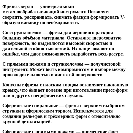
Фрезы-свёрла
— универсальный
металлообрабатывающий инструмент. Позволяет
сверлить, раскраивать, снимать фаску.и формировать V-
образую канавку по необходимости.
Со стружколомом
— фрезы для чернового раскроя
больших объёмов материала. Оставляют шероховатую
поверхность, но выделяются высокой скоростью и
длительной стойкостью лезвий. Их чаще ломают по
ошибке, чем дают возможность выработать весь ресурс.
С прямыми ножами и стружколомом
— получистовой
инструмент. Может быть компромиссом в выборе между
производительностью и чистотой поверхности.
Конусные фрезы с плоским торцом
оставляют наклонную
кромку, что бывает полезно при изготовлении пресс-форм
или в других специфических случаях.
Сферические спиральные
— фрезы с верхним выбросом
стружки и сферическим торцом. Используются для
создания рельефов и трёхмерных форм с относительно
крупной детализацией.
Сферические с прямыми ножами
— применение фрез