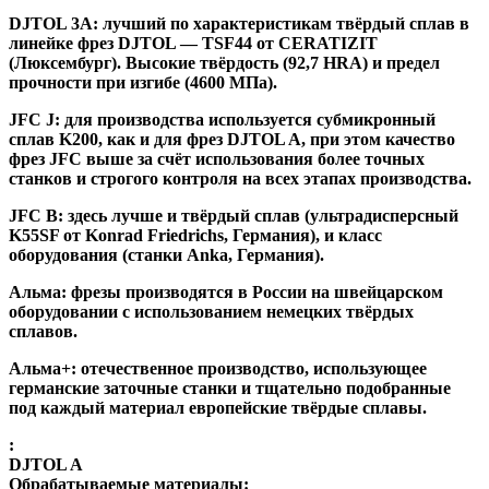
DJTOL 3A:
лучший по характеристикам твёрдый сплав в
линейке фрез DJTOL — TSF44 от CERATIZIT
(Люксембург). Высокие твёрдость (92,7 HRA) и предел
прочности при изгибе (4600 МПа).
JFC J
:
для производства используется субмикронный
сплав K200, как и для фрез DJTOL A, при этом качество
фрез JFC выше за счёт использования более точных
станков и строгого контроля на всех этапах производства.
JFC B:
здесь лучше и твёрдый сплав (ультрадисперсный
K55SF от Konrad Friedrichs, Германия), и класс
оборудования (станки Anka, Германия).
Альма
: фрезы производятся в России на швейцарском
оборудовании с использованием немецких твёрдых
сплавов.
Альма+
: отечественное производство, использующее
германские заточные станки и тщательно подобранные
под каждый материал европейские твёрдые сплавы.
:
DJTOL A
Обрабатываемые материалы: