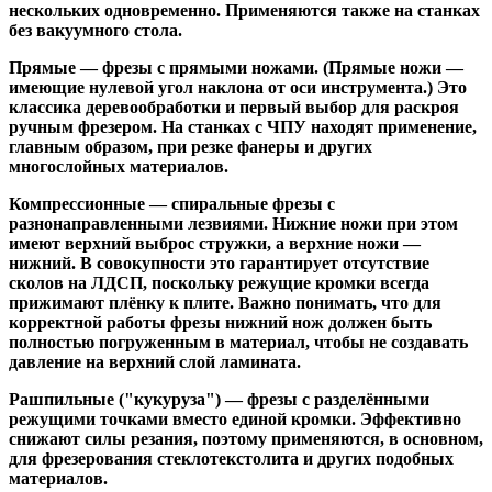
нескольких одновременно. Применяются также на станках
без вакуумного стола.
Прямые
— фрезы с прямыми ножами. (Прямые ножи —
имеющие нулевой угол наклона от оси инструмента.) Это
классика деревообработки и первый выбор для раскроя
ручным фрезером. На станках с ЧПУ находят применение,
главным образом, при резке фанеры и других
многослойных материалов.
Компрессионные
— спиральные фрезы с
разнонаправленными лезвиями. Нижние ножи при этом
имеют верхний выброс стружки, а верхние ножи —
нижний. В совокупности это гарантирует отсутствие
сколов на ЛДСП, поскольку режущие кромки всегда
прижимают плёнку к плите. Важно понимать, что для
корректной работы фрезы нижний нож должен быть
полностью погруженным в материал, чтобы не создавать
давление на верхний слой ламината.
Рашпильные ("кукуруза")
— фрезы с разделёнными
режущими точками вместо единой кромки. Эффективно
снижают силы резания, поэтому применяются, в основном,
для фрезерования стеклотекстолита и других подобных
материалов.