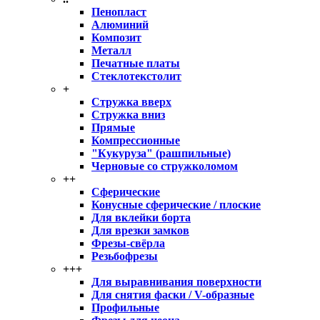
Пенопласт
Алюминий
Композит
Металл
Печатные платы
Стеклотекстолит
+
Стружка вверх
Стружка вниз
Прямые
Компрессионные
"Кукуруза" (рашпильные)
Черновые со стружколомом
++
Сферические
Конусные сферические / плоские
Для вклейки борта
Для врезки замков
Фрезы-свёрла
Резьбофрезы
+++
Для выравнивания поверхности
Для снятия фаски / V-образные
Профильные