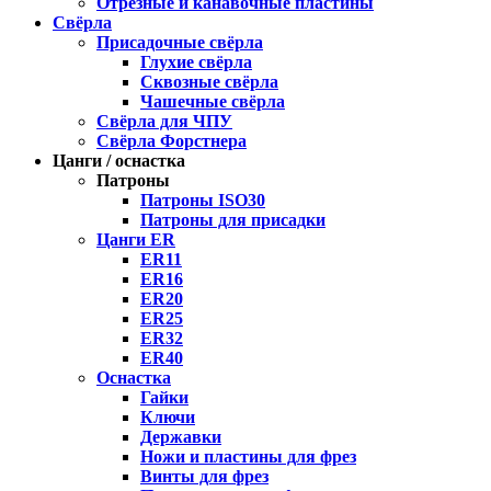
Отрезные и канавочные пластины
Свёрла
Присадочные свёрла
Глухие свёрла
Сквозные свёрла
Чашечные свёрла
Свёрла для ЧПУ
Свёрла Форстнера
Цанги / оснастка
Патроны
Патроны ISO30
Патроны для присадки
Цанги ER
ER11
ER16
ER20
ER25
ER32
ER40
Оснастка
Гайки
Ключи
Державки
Ножи и пластины для фрез
Винты для фрез