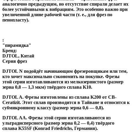
аналогично предыдущим, но отсутствие спирали делает их
более устойчивыми к вибрациям. Это особенно важно при
увеличенной длине рабочей части (т. е., для фрез по
пенопласту).
:
"пирамидка"
Бренд:
DJTOL, Китай
Серия фрез
DJTOL N
подойдёт начинающим фрезеровщикам или тем,
кто хочет максимально сэкономить на покупке. Фрезы
этой серии изготавливаются из мелкозернистого (размер
зерна 0,8 — 1,3 мкм) твёрдого сплава K10.
DJTOL A
.
Фрезы изготовлены из сплава K200 от CB-
Ceratizit. Этот сплав производится в Тайване и относится к
субмикронному классу (размер зерна 0,6 — 0,8).
DJTOL AA.
Фрезы этой серии изготавливаются из
ультрадисперсного (размер зерна 0,2 — 0,4) твёрдого
сплава K55SF (Konrad Friedrichs, Германия).