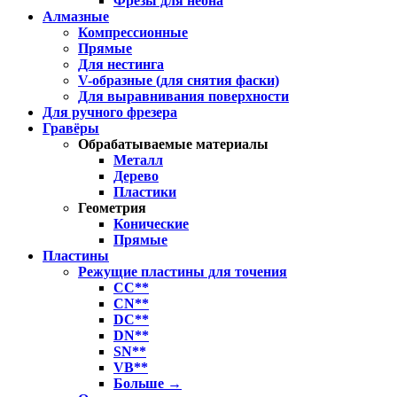
Фрезы для неона
Алмазные
Компрессионные
Прямые
Для нестинга
V-образные (для снятия фаски)
Для выравнивания поверхности
Для ручного фрезера
Гравёры
Обрабатываемые материалы
Металл
Дерево
Пластики
Геометрия
Конические
Прямые
Пластины
Режущие пластины для точения
CC**
CN**
DC**
DN**
SN**
VB**
Больше
→