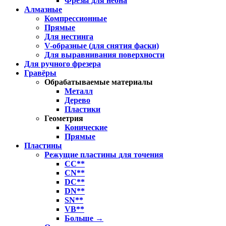
Фрезы для неона
Алмазные
Компрессионные
Прямые
Для нестинга
V-образные (для снятия фаски)
Для выравнивания поверхности
Для ручного фрезера
Гравёры
Обрабатываемые материалы
Металл
Дерево
Пластики
Геометрия
Конические
Прямые
Пластины
Режущие пластины для точения
CC**
CN**
DC**
DN**
SN**
VB**
Больше
→