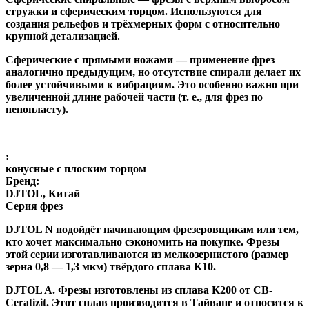
стружки и сферическим торцом. Используются для
создания рельефов и трёхмерных форм с относительно
крупной детализацией.
Сферические с прямыми ножами
— применение фрез
аналогично предыдущим, но отсутствие спирали делает их
более устойчивыми к вибрациям. Это особенно важно при
увеличенной длине рабочей части (т. е., для фрез по
пенопласту).
:
конусные с плоским торцом
Бренд:
DJTOL, Китай
Серия фрез
DJTOL N
подойдёт начинающим фрезеровщикам или тем,
кто хочет максимально сэкономить на покупке. Фрезы
этой серии изготавливаются из мелкозернистого (размер
зерна 0,8 — 1,3 мкм) твёрдого сплава K10.
DJTOL A
.
Фрезы изготовлены из сплава K200 от CB-
Ceratizit. Этот сплав производится в Тайване и относится к