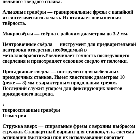
цельного твёрдого сплава.
Алмазные гравёры
— гравировальные фрезы с напайкой
из синтетического алмаза. Их отличает повышенная
твёрдость.
Микросвёрла
— свёрла с рабочим диаметром до 3,2 мм.
Центровочные свёрла
— инструмент для предварительной
центровки отверстия, необходимый в
металлообработке.Увеличивает точность последующего
сверления и предохраняет основное сверло от поломки.
Присадочные свёрла
— инструмент для мебельных
присадочных станков. Имеет хвостовик диаметром 10
(реже — 8) мм с характерным продольным срезом.
Последний служит упором для фиксирующих винтов
присадочного патрона.
:
твердосплавные гравёры
Геометрия
Стружка вверх
— спиральные фрезы с верхним выбросом
стружки. Стандартный вариант для станков, т. к. система
аспирации (вытяжка) при их использовании работает