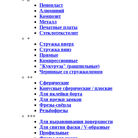
Пенопласт
Алюминий
Композит
Металл
Печатные платы
Стеклотекстолит
+
Стружка вверх
Стружка вниз
Прямые
Компрессионные
"Кукуруза" (рашпильные)
Черновые со стружколомом
++
Сферические
Конусные сферические / плоские
Для вклейки борта
Для врезки замков
Фрезы-свёрла
Резьбофрезы
+++
Для выравнивания поверхности
Для снятия фаски / V-образные
Профильные