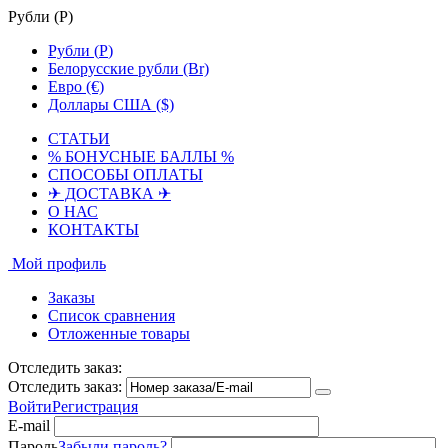
Рубли (
Р
)
Рубли (
Р
)
Белорусские рубли (Br)
Евро (€)
Доллары США ($)
СТАТЬИ
% БОНУСНЫЕ БАЛЛЫ %
СПОСОБЫ ОПЛАТЫ
✈ ДОСТАВКА ✈
О НАС
КОНТАКТЫ
Мой профиль
Заказы
Список сравнения
Отложенные товары
Отследить заказ:
Отследить заказ:
Войти
Регистрация
E-mail
Пароль
Забыли пароль?