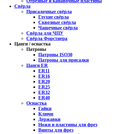
Отрезные и канавочные пластины
Свёрла
Присадочные свёрла
Глухие свёрла
Сквозные свёрла
Чашечные свёрла
Свёрла для ЧПУ
Свёрла Форстнера
Цанги / оснастка
Патроны
Патроны ISO30
Патроны для присадки
Цанги ER
ER11
ER16
ER20
ER25
ER32
ER40
Оснастка
Гайки
Ключи
Державки
Ножи и пластины для фрез
Винты для фрез