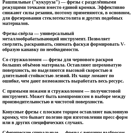
Рашпильные ("кукуруза")
— фрезы с разделёнными
режущими точками вместо единой кромки. Эффективно
снижают силы резания, поэтому применяются, в основном,
для фрезерования стеклотекстолита и других подобных
материалов.
Фрезы-свёрла
— универсальный
металлообрабатывающий инструмент. Позволяет
сверлить, раскраивать, снимать фаску.и формировать V-
образую канавку по необходимости.
Со стружколомом
— фрезы для чернового раскроя
больших объёмов материала. Оставляют шероховатую
поверхность, но выделяются высокой скоростью и
длительной стойкостью лезвий. Их чаще ломают по
ошибке, чем дают возможность выработать весь ресурс.
С прямыми ножами и стружколомом
— получистовой
инструмент. Может быть компромиссом в выборе между
производительностью и чистотой поверхности.
Конусные фрезы с плоским торцом
оставляют наклонную
кромку, что бывает полезно при изготовлении пресс-форм
или в других специфических случаях.
Сферические спиральные
— фрезы с верхним выбросом