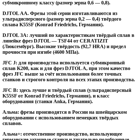
субмикронному классу (размер зерна 0,6 — 0,8).
DJTOL AA.
Фрезы этой серии изготавливаются из
ультрадисперсного (размер зерна 0,2 — 0,4) твёрдого
сплава K55SF (Konrad Friedrichs, Германия).
DJTOL 3A:
лучший по характеристикам твёрдый сплав в
линейке фрез DJTOL — TSF44 от CERATIZIT
(Люксембург). Высокие твёрдость (92,7 HRA) и предел
прочности при изгибе (4600 МПа).
JFC J
:
для производства используется субмикронный
сплав K200, как и для фрез DJTOL A, при этом качество
фрез JFC выше за счёт использования более точных
станков и строгого контроля на всех этапах производства.
JFC B:
здесь лучше и твёрдый сплав (ультрадисперсный
K55SF от Konrad Friedrichs, Германия), и класс
оборудования (станки Anka, Германия).
Альма
: фрезы производятся в России на швейцарском
оборудовании с использованием немецких твёрдых
сплавов.
Альма+
: отечественное производство, использующее
германские заточные станки и тщательно подобранные