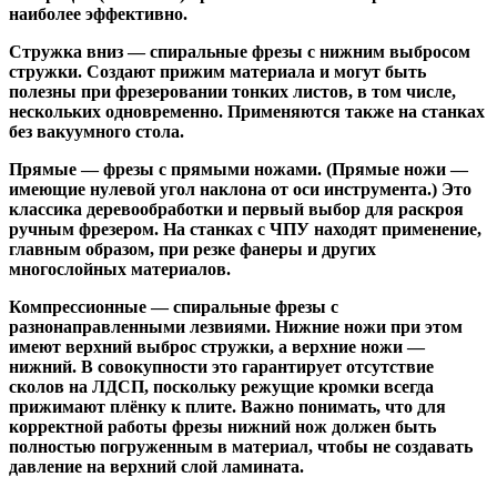
наиболее эффективно.
Стружка вниз
— спиральные фрезы с нижним выбросом
стружки. Создают прижим материала и могут быть
полезны при фрезеровании тонких листов, в том числе,
нескольких одновременно. Применяются также на станках
без вакуумного стола.
Прямые
— фрезы с прямыми ножами. (Прямые ножи —
имеющие нулевой угол наклона от оси инструмента.) Это
классика деревообработки и первый выбор для раскроя
ручным фрезером. На станках с ЧПУ находят применение,
главным образом, при резке фанеры и других
многослойных материалов.
Компрессионные
— спиральные фрезы с
разнонаправленными лезвиями. Нижние ножи при этом
имеют верхний выброс стружки, а верхние ножи —
нижний. В совокупности это гарантирует отсутствие
сколов на ЛДСП, поскольку режущие кромки всегда
прижимают плёнку к плите. Важно понимать, что для
корректной работы фрезы нижний нож должен быть
полностью погруженным в материал, чтобы не создавать
давление на верхний слой ламината.