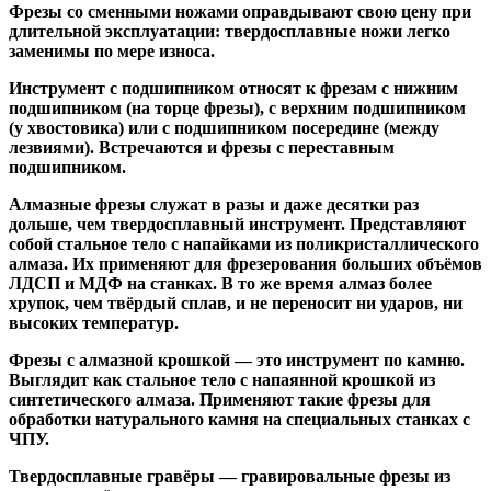
Фрезы со сменными ножами
оправдывают свою цену при
длительной эксплуатации: твердосплавные ножи легко
заменимы по мере износа.
Инструмент с подшипником относят к
фрезам с нижним
подшипником
(на торце фрезы),
с верхним подшипником
(у хвостовика) или
с подшипником посередине
(между
лезвиями). Встречаются и
фрезы с переставным
подшипником
.
Алмазные фрезы
служат в разы и даже десятки раз
дольше, чем твердосплавный инструмент. Представляют
собой стальное тело с напайками из поликристаллического
алмаза. Их применяют для фрезерования больших объёмов
ЛДСП и МДФ на станках. В то же время алмаз более
хрупок, чем твёрдый сплав, и не переносит ни ударов, ни
высоких температур.
Фрезы с алмазной крошкой
— это инструмент по камню.
Выглядит как стальное тело с напаянной крошкой из
синтетического алмаза. Применяют такие фрезы для
обработки натурального камня на специальных станках с
ЧПУ.
Твердосплавные гравёры
— гравировальные фрезы из