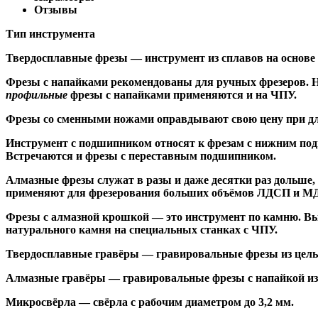
Отзывы
Тип инструмента
Твердосплавные фрезы
— инструмент из сплавов на основе
Ф
резы с напайками
рекомендованы для ручных фрезеров. Н
профильные
фрезы с напайками применяются и на ЧПУ.
Фрезы со сменными ножами
оправдывают свою цену при дл
Инструмент с подшипником относят к
фрезам с нижним по
Встречаются и
фрезы с переставным подшипником
.
Алмазные фрезы
служат в разы и даже десятки раз дольше
применяют для фрезерования больших объёмов ЛДСП и МДФ н
Фрезы с алмазной крошкой
— это инструмент по камню. Вы
натурального камня на специальных станках с ЧПУ.
Твердосплавные гравёры
— гравировальные фрезы из цельн
Алмазные гравёры
— гравировальные фрезы с напайкой из 
Микросвёрла
— свёрла с рабочим диаметром до 3,2 мм.