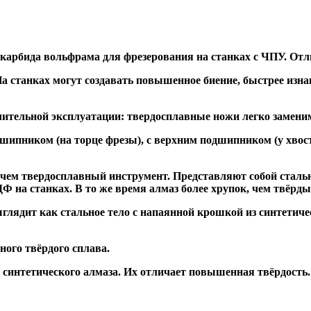
 карбида вольфрама для фрезерования на станках с ЧПУ. Отл
а станках могут создавать повышенное биение, быстрее и
ительной эксплуатации: твердосплавные ножи легко заменим
дшипником
(на торце фрезы),
с верхним подшипником
(у хвос
, чем твердосплавный инструмент. Представляют собой стальн
а станках. В то же время алмаз более хрупок, чем твёрдый 
глядит как стальное тело с напаянной крошкой из синтетиче
ого твёрдого сплава.
синтетического алмаза. Их отличает повышенная твёрдость.