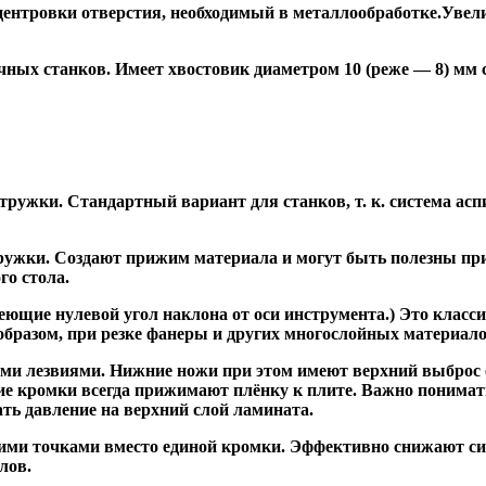
ентровки отверстия, необходимый в металлообработке.Увели
ных станков. Имеет хвостовик диаметром 10 (реже — 8) мм
ужки. Стандартный вариант для станков, т. к. система асп
жки. Создают прижим материала и могут быть полезны при ф
го стола.
ие нулевой угол наклона от оси инструмента.) Это класси
образом, при резке фанеры и других многослойных материало
и лезвиями. Нижние ножи при этом имеют верхний выброс с
ие кромки всегда прижимают плёнку к плите. Важно понимат
ть давление на верхний слой ламината.
и точками вместо единой кромки. Эффективно снижают сил
лов.