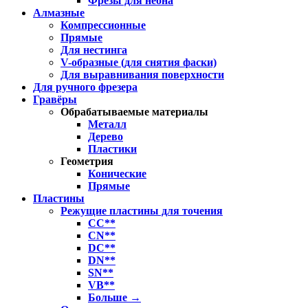
Фрезы для неона
Алмазные
Компрессионные
Прямые
Для нестинга
V-образные (для снятия фаски)
Для выравнивания поверхности
Для ручного фрезера
Гравёры
Обрабатываемые материалы
Металл
Дерево
Пластики
Геометрия
Конические
Прямые
Пластины
Режущие пластины для точения
CC**
CN**
DC**
DN**
SN**
VB**
Больше
→