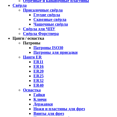
Отрезные и канавочные пластины
Свёрла
Присадочные свёрла
Глухие свёрла
Сквозные свёрла
Чашечные свёрла
Свёрла для ЧПУ
Свёрла Форстнера
Цанги / оснастка
Патроны
Патроны ISO30
Патроны для присадки
Цанги ER
ER11
ER16
ER20
ER25
ER32
ER40
Оснастка
Гайки
Ключи
Державки
Ножи и пластины для фрез
Винты для фрез