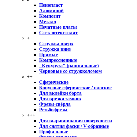
Пенопласт
Алюминий
Композит
Металл
Печатные платы
Стеклотекстолит
+
Стружка вверх
Стружка вниз
Прямые
Компрессионные
"Кукуруза" (рашпильные)
Черновые со стружколомом
++
Сферические
Конусные сферические / плоские
Для вклейки борта
Для врезки замков
Фрезы-свёрла
Резьбофрезы
+++
Для выравнивания поверхности
Для снятия фаски / V-образные
Профильные