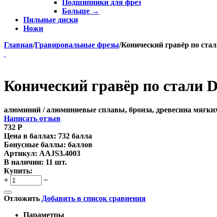
Подшипники для фрез
Больше
→
Пильные диски
Ножи
Главная
/
Гравировальные фрезы
/
Конический гравёр по стал
Конический гравёр по стали D
алюминий / алюминиевые сплавы, бронза, древесина мягких 
Написать отзыв
732
Р
Цена в баллах:
732 балла
Бонусные баллы:
баллов
Артикул:
AAJS3.4003
В наличии:
11 шт.
Купить:
+
−
Отложить
Добавить в список сравнения
Параметры