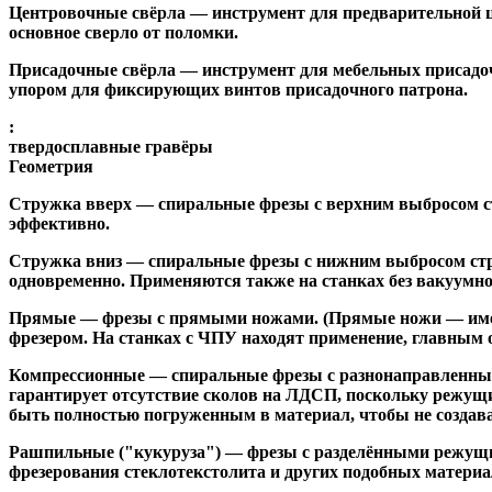
Центровочные свёрла
— инструмент для предварительной ц
основное сверло от поломки.
Присадочные свёрла
— инструмент для мебельных присадоч
упором для фиксирующих винтов присадочного патрона.
:
твердосплавные гравёры
Геометрия
Стружка вверх
— спиральные фрезы с верхним выбросом стр
эффективно.
Стружка вниз
— спиральные фрезы с нижним выбросом стру
одновременно. Применяются также на станках без вакуумно
Прямые
— фрезы с прямыми ножами. (Прямые ножи — имеющ
фрезером. На станках с ЧПУ находят применение, главным 
Компрессионные
— спиральные фрезы с разнонаправленным
гарантирует отсутствие сколов на ЛДСП, поскольку режущ
быть полностью погруженным в материал, чтобы не создава
Рашпильные ("кукуруза")
— фрезы с разделёнными режущим
фрезерования стеклотекстолита и других подобных материа