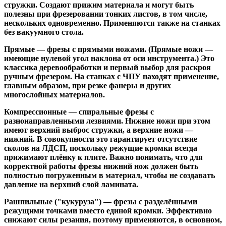
стружки. Создают прижим материала и могут быть
полезны при фрезеровании тонких листов, в том числе,
нескольких одновременно. Применяются также на станках
без вакуумного стола.
Прямые
— фрезы с прямыми ножами. (Прямые ножи —
имеющие нулевой угол наклона от оси инструмента.) Это
классика деревообработки и первый выбор для раскроя
ручным фрезером. На станках с ЧПУ находят применение,
главным образом, при резке фанеры и других
многослойных материалов.
Компрессионные
— спиральные фрезы с
разнонаправленными лезвиями. Нижние ножи при этом
имеют верхний выброс стружки, а верхние ножи —
нижний. В совокупности это гарантирует отсутствие
сколов на ЛДСП, поскольку режущие кромки всегда
прижимают плёнку к плите. Важно понимать, что для
корректной работы фрезы нижний нож должен быть
полностью погруженным в материал, чтобы не создавать
давление на верхний слой ламината.
Рашпильные ("кукуруза")
— фрезы с разделёнными
режущими точками вместо единой кромки. Эффективно
снижают силы резания, поэтому применяются, в основном,