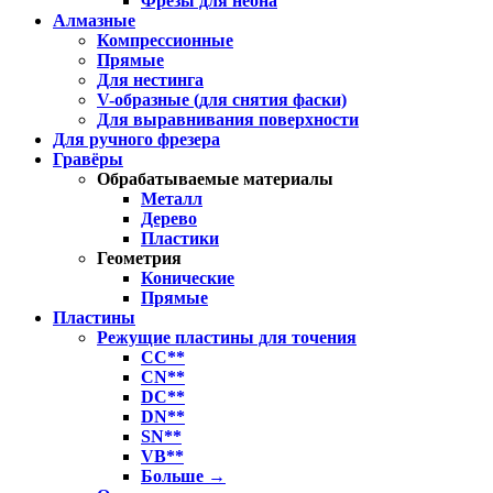
Фрезы для неона
Алмазные
Компрессионные
Прямые
Для нестинга
V-образные (для снятия фаски)
Для выравнивания поверхности
Для ручного фрезера
Гравёры
Обрабатываемые материалы
Металл
Дерево
Пластики
Геометрия
Конические
Прямые
Пластины
Режущие пластины для точения
CC**
CN**
DC**
DN**
SN**
VB**
Больше
→