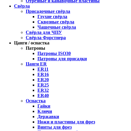
Отрезные и канавочные пластины
Свёрла
Присадочные свёрла
Глухие свёрла
Сквозные свёрла
Чашечные свёрла
Свёрла для ЧПУ
Свёрла Форстнера
Цанги / оснастка
Патроны
Патроны ISO30
Патроны для присадки
Цанги ER
ER11
ER16
ER20
ER25
ER32
ER40
Оснастка
Гайки
Ключи
Державки
Ножи и пластины для фрез
Винты для фрез