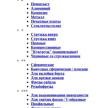
Пенопласт
Алюминий
Композит
Металл
Печатные платы
Стеклотекстолит
+
Стружка вверх
Стружка вниз
Прямые
Компрессионные
"Кукуруза" (рашпильные)
Черновые со стружколомом
++
Сферические
Конусные сферические / плоские
Для вклейки борта
Для врезки замков
Фрезы-свёрла
Резьбофрезы
+++
Для выравнивания поверхности
Для снятия фаски / V-образные
Профильные