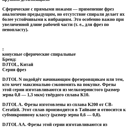
Сферические с прямыми ножами
— применение фрез
аналогично предыдущим, но отсутствие спирали делает их
более устойчивыми к вибрациям. Это особенно важно при
увеличенной длине рабочей части (т. е., для фрез по
пенопласту).
:
конусные сферические спиральные
Бренд:
DJTOL, Китай
Серия фрез
DJTOL N
подойдёт начинающим фрезеровщикам или тем,
кто хочет максимально сэкономить на покупке. Фрезы
этой серии изготавливаются из мелкозернистого (размер
зерна 0,8 — 1,3 мкм) твёрдого сплава K10.
DJTOL A
.
Фрезы изготовлены из сплава K200 от CB-
Ceratizit. Этот сплав производится в Тайване и относится к
субмикронному классу (размер зерна 0,6 — 0,8).
DJTOL AA.
Фрезы этой серии изготавливаются из