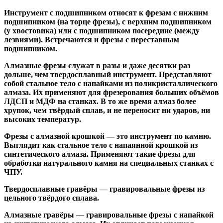
Инструмент с подшипником относят к
фрезам с нижним
подшипником
(на торце фрезы),
с верхним подшипником
(у хвостовика) или
с подшипником посередине
(между
лезвиями). Встречаются и
фрезы с переставным
подшипником
.
Алмазные фрезы
служат в разы и даже десятки раз
дольше, чем твердосплавный инструмент. Представляют
собой стальное тело с напайками из поликристаллического
алмаза. Их применяют для фрезерования больших объёмов
ЛДСП и МДФ на станках. В то же время алмаз более
хрупок, чем твёрдый сплав, и не переносит ни ударов, ни
высоких температур.
Фрезы с алмазной крошкой
— это инструмент по камню.
Выглядит как стальное тело с напаянной крошкой из
синтетического алмаза. Применяют такие фрезы для
обработки натурального камня на специальных станках с
ЧПУ.
Твердосплавные гравёры
— гравировальные фрезы из
цельного твёрдого сплава.
Алмазные гравёры
— гравировальные фрезы с напайкой