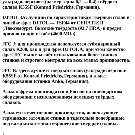
ультрадисперсного (размер зерна 0,2 — 0,4) твёрдого
сплава K55SF (Konrad Friedrichs, Германия).
DJTOL 3A:
лучший по характеристикам твёрдый сплав в
линейке фрез DJTOL — TSF44 от CERATIZIT
(Люксембург). Высокие твёрдость (92,7 HRA) и предел
прочности при изгибе (4600 МПа).
JFC J
:
для производства используется субмикронный
сплав K200, как и для фрез DJTOL A, при этом качество
фрез JFC выше за счёт использования более точных
станков и строгого контроля на всех этапах производства.
JFC B:
здесь лучше и твёрдый сплав (ультрадисперсный
K55SF от Konrad Friedrichs, Германия), и класс
оборудования (станки Anka, Германия).
Альма
: фрезы производятся в России на швейцарском
оборудовании с использованием немецких твёрдых
сплавов.
Альма+
: отечественное производство, использующее
германские заточные станки и тщательно подобранные
под каждый материал европейские твёрдые сплавы.
: