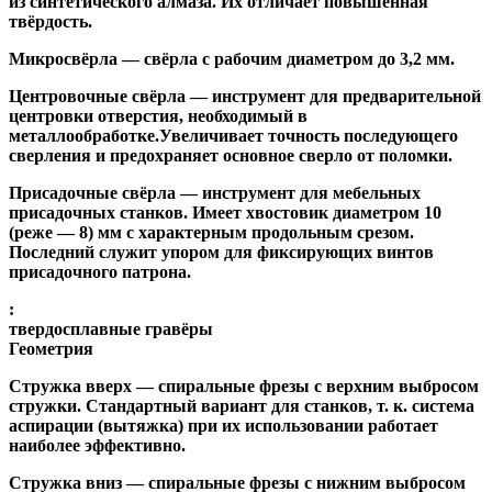
из синтетического алмаза. Их отличает повышенная
твёрдость.
Микросвёрла
— свёрла с рабочим диаметром до 3,2 мм.
Центровочные свёрла
— инструмент для предварительной
центровки отверстия, необходимый в
металлообработке.Увеличивает точность последующего
сверления и предохраняет основное сверло от поломки.
Присадочные свёрла
— инструмент для мебельных
присадочных станков. Имеет хвостовик диаметром 10
(реже — 8) мм с характерным продольным срезом.
Последний служит упором для фиксирующих винтов
присадочного патрона.
:
твердосплавные гравёры
Геометрия
Стружка вверх
— спиральные фрезы с верхним выбросом
стружки. Стандартный вариант для станков, т. к. система
аспирации (вытяжка) при их использовании работает
наиболее эффективно.
Стружка вниз
— спиральные фрезы с нижним выбросом