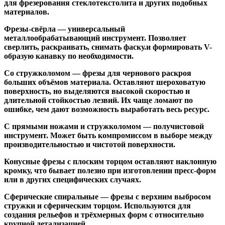
для фрезерования стеклотекстолита и других подобных
материалов.
Фрезы-свёрла
— универсальный
металлообрабатывающий инструмент. Позволяет
сверлить, раскраивать, снимать фаску.и формировать V-
образую канавку по необходимости.
Со стружколомом
— фрезы для чернового раскроя
больших объёмов материала. Оставляют шероховатую
поверхность, но выделяются высокой скоростью и
длительной стойкостью лезвий. Их чаще ломают по
ошибке, чем дают возможность выработать весь ресурс.
С прямыми ножами и стружколомом
— получистовой
инструмент. Может быть компромиссом в выборе между
производительностью и чистотой поверхности.
Конусные фрезы с плоским торцом
оставляют наклонную
кромку, что бывает полезно при изготовлении пресс-форм
или в других специфических случаях.
Сферические спиральные
— фрезы с верхним выбросом
стружки и сферическим торцом. Используются для
создания рельефов и трёхмерных форм с относительно
крупной детализацией.