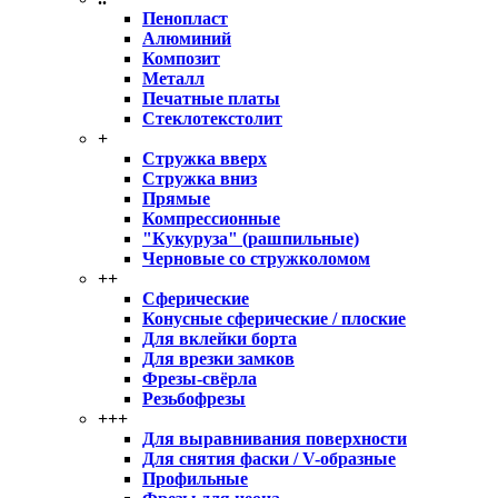
Пенопласт
Алюминий
Композит
Металл
Печатные платы
Стеклотекстолит
+
Стружка вверх
Стружка вниз
Прямые
Компрессионные
"Кукуруза" (рашпильные)
Черновые со стружколомом
++
Сферические
Конусные сферические / плоские
Для вклейки борта
Для врезки замков
Фрезы-свёрла
Резьбофрезы
+++
Для выравнивания поверхности
Для снятия фаски / V-образные
Профильные