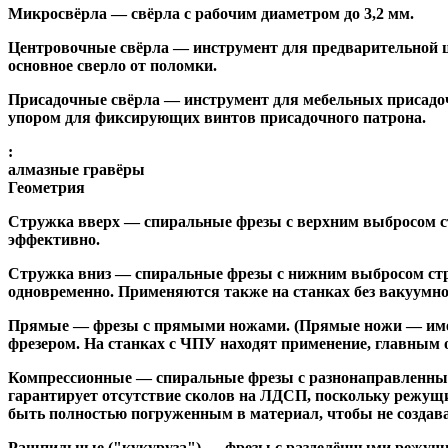
Микросвёрла
— свёрла с рабочим диаметром до 3,2 мм.
Центровочные свёрла
— инструмент для предварительной ц
основное сверло от поломки.
Присадочные свёрла
— инструмент для мебельных присадоч
упором для фиксирующих винтов присадочного патрона.
:
алмазные гравёры
Геометрия
Стружка вверх
— спиральные фрезы с верхним выбросом стр
эффективно.
Стружка вниз
— спиральные фрезы с нижним выбросом стру
одновременно. Применяются также на станках без вакуумно
Прямые
— фрезы с прямыми ножами. (Прямые ножи — имеющ
фрезером. На станках с ЧПУ находят применение, главным 
Компрессионные
— спиральные фрезы с разнонаправленным
гарантирует отсутствие сколов на ЛДСП, поскольку режущ
быть полностью погруженным в материал, чтобы не создава
Рашпильные ("кукуруза")
— фрезы с разделёнными режущим