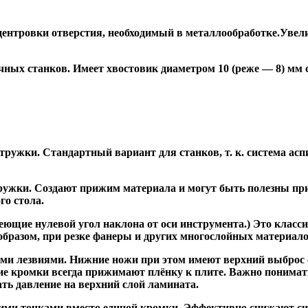
ентровки отверстия, необходимый в металлообработке.Увели
ных станков. Имеет хвостовик диаметром 10 (реже — 8) мм
ужки. Стандартный вариант для станков, т. к. система асп
жки. Создают прижим материала и могут быть полезны при ф
го стола.
ие нулевой угол наклона от оси инструмента.) Это класси
образом, при резке фанеры и других многослойных материало
и лезвиями. Нижние ножи при этом имеют верхний выброс с
ие кромки всегда прижимают плёнку к плите. Важно понимат
ть давление на верхний слой ламината.
и точками вместо единой кромки. Эффективно снижают сил