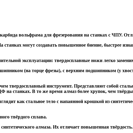
 карбида вольфрама для фрезерования на станках с ЧПУ. Отл
а станках могут создавать повышенное биение, быстрее и
ительной эксплуатации: твердосплавные ножи легко заменим
дшипником
(на торце фрезы),
с верхним подшипником
(у хвос
, чем твердосплавный инструмент. Представляют собой стальн
а станках. В то же время алмаз более хрупок, чем твёрдый 
глядит как стальное тело с напаянной крошкой из синтетиче
ого твёрдого сплава.
синтетического алмаза. Их отличает повышенная твёрдость.