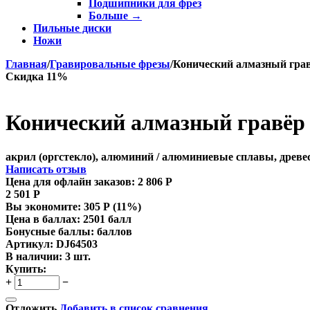
Подшипники для фрез
Больше
→
Пильные диски
Ножи
Главная
/
Гравировальные фрезы
/
Конический алмазный гравё
Скидка 11%
Конический алмазный гравёр D
акрил (оргстекло), алюминий / алюминиевые сплавы, древе
Написать отзыв
Цена для офлайн заказов:
2 806
Р
2 501
Р
Вы экономите:
305
Р
(
11
%)
Цена в баллах:
2501 балл
Бонусные баллы:
баллов
Артикул:
DJ64503
В наличии:
3 шт.
Купить:
+
−
Отложить
Добавить в список сравнения