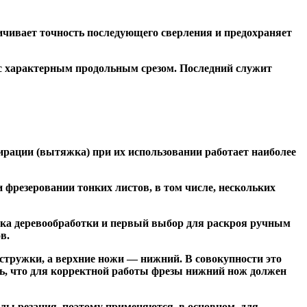
чивает точность последующего сверления и предохраняет
 с характерным продольным срезом. Последний служит
ирации (вытяжка) при их использовании работает наиболее
резеровании тонких листов, в том числе, нескольких
ка деревообработки и первый выбор для раскроя ручным
в.
тружки, а верхние ножи — нижний. В совокупности это
ь, что для корректной работы фрезы нижний нож должен
ы резания, поэтому применяются, в основном, для