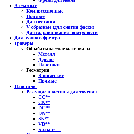
Фрезы для неона
Алмазные
Компрессионные
Прямые
Для нестинга
V-образные (для снятия фаски)
Для выравнивания поверхности
Для ручного фрезера
Гравёры
Обрабатываемые материалы
Металл
Дерево
Пластики
Геометрия
Конические
Прямые
Пластины
Режущие пластины для точения
CC**
CN**
DC**
DN**
SN**
VB**
Больше
→