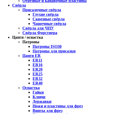
Отрезные и канавочные пластины
Свёрла
Присадочные свёрла
Глухие свёрла
Сквозные свёрла
Чашечные свёрла
Свёрла для ЧПУ
Свёрла Форстнера
Цанги / оснастка
Патроны
Патроны ISO30
Патроны для присадки
Цанги ER
ER11
ER16
ER20
ER25
ER32
ER40
Оснастка
Гайки
Ключи
Державки
Ножи и пластины для фрез
Винты для фрез