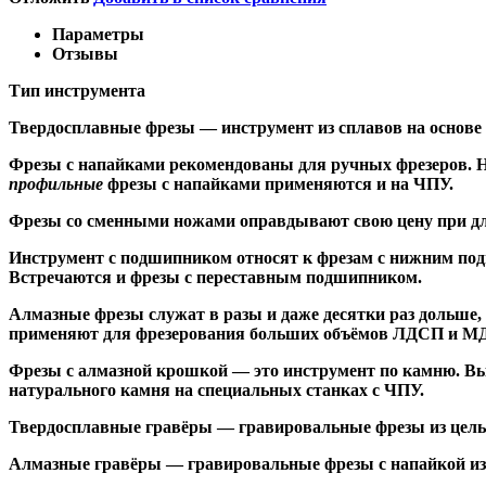
Параметры
Отзывы
Тип инструмента
Твердосплавные фрезы
— инструмент из сплавов на основе
Ф
резы с напайками
рекомендованы для ручных фрезеров. Н
профильные
фрезы с напайками применяются и на ЧПУ.
Фрезы со сменными ножами
оправдывают свою цену при дл
Инструмент с подшипником относят к
фрезам с нижним по
Встречаются и
фрезы с переставным подшипником
.
Алмазные фрезы
служат в разы и даже десятки раз дольше
применяют для фрезерования больших объёмов ЛДСП и МДФ н
Фрезы с алмазной крошкой
— это инструмент по камню. Вы
натурального камня на специальных станках с ЧПУ.
Твердосплавные гравёры
— гравировальные фрезы из цельн
Алмазные гравёры
— гравировальные фрезы с напайкой из 