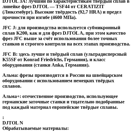
DJTOL 3A:
лучший по характеристикам твёрдый сплав в
линейке фрез DJTOL — TSF44 от CERATIZIT
(Люксембург). Высокие твёрдость (92,7 HRA) и предел
прочности при изгибе (4600 МПа).
JFC J
:
для производства используется субмикронный
сплав K200, как и для фрез DJTOL A, при этом качество
фрез JFC выше за счёт использования более точных
станков и строгого контроля на всех этапах производства.
JFC B:
здесь лучше и твёрдый сплав (ультрадисперсный
K55SF от Konrad Friedrichs, Германия), и класс
оборудования (станки Anka, Германия).
Альма
: фрезы производятся в России на швейцарском
оборудовании с использованием немецких твёрдых
сплавов.
Альма+
: отечественное производство, использующее
германские заточные станки и тщательно подобранные
под каждый материал европейские твёрдые сплавы.
:
DJTOL N
Обрабатываемые материалы: