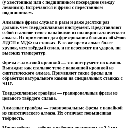
(у хвостовика) или
с подшипником посередине
(между
лезвиями). Встречаются и
фрезы с переставным
подшипником
.
Алмазные фрезы
служат в разы и даже десятки раз
дольше, чем твердосплавный инструмент. Представляют
собой стальное тело с напайками из поликристаллического
алмаза. Их применяют для фрезерования больших объёмов
ЛДСП и МДФ на станках. В то же время алмаз более
хрупок, чем твёрдый сплав, и не переносит ни ударов, ни
высоких температур.
Фрезы с алмазной крошкой
— это инструмент по камню.
Выглядит как стальное тело с напаянной крошкой из
синтетического алмаза. Применяют такие фрезы для
обработки натурального камня на специальных станках с
ЧПУ.
Твердосплавные гравёры
— гравировальные фрезы из
цельного твёрдого сплава.
Алмазные гравёры
— гравировальные фрезы с напайкой
из синтетического алмаза. Их отличает повышенная
твёрдость.
Микросвёрла
— свёрла с рабочим диаметром до 3,2 мм.