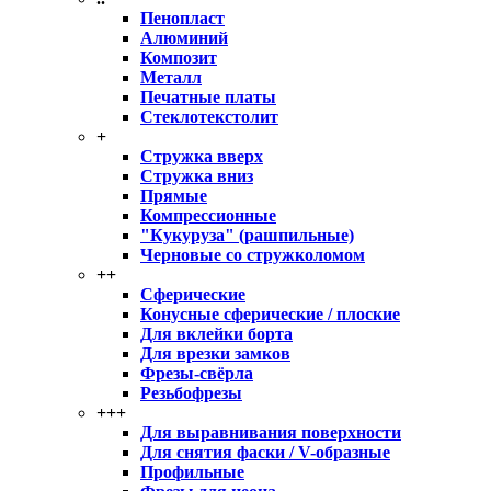
Пенопласт
Алюминий
Композит
Металл
Печатные платы
Стеклотекстолит
+
Стружка вверх
Стружка вниз
Прямые
Компрессионные
"Кукуруза" (рашпильные)
Черновые со стружколомом
++
Сферические
Конусные сферические / плоские
Для вклейки борта
Для врезки замков
Фрезы-свёрла
Резьбофрезы
+++
Для выравнивания поверхности
Для снятия фаски / V-образные
Профильные