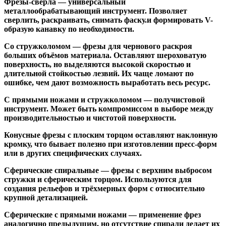
Фрезы-свёрла
— универсальный
металлообрабатывающий инструмент. Позволяет
сверлить, раскраивать, снимать фаску.и формировать V-
образую канавку по необходимости.
Со стружколомом
— фрезы для чернового раскроя
больших объёмов материала. Оставляют шероховатую
поверхность, но выделяются высокой скоростью и
длительной стойкостью лезвий. Их чаще ломают по
ошибке, чем дают возможность выработать весь ресурс.
С прямыми ножами и стружколомом
— получистовой
инструмент. Может быть компромиссом в выборе между
производительностью и чистотой поверхности.
Конусные фрезы с плоским торцом
оставляют наклонную
кромку, что бывает полезно при изготовлении пресс-форм
или в других специфических случаях.
Сферические спиральные
— фрезы с верхним выбросом
стружки и сферическим торцом. Используются для
создания рельефов и трёхмерных форм с относительно
крупной детализацией.
Сферические с прямыми ножами
— применение фрез
аналогично предыдущим, но отсутствие спирали делает их