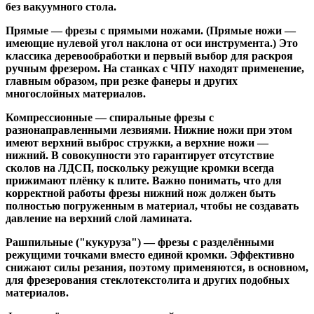
без вакуумного стола.
Прямые
— фрезы с прямыми ножами. (Прямые ножи —
имеющие нулевой угол наклона от оси инструмента.) Это
классика деревообработки и первый выбор для раскроя
ручным фрезером. На станках с ЧПУ находят применение,
главным образом, при резке фанеры и других
многослойных материалов.
Компрессионные
— спиральные фрезы с
разнонаправленными лезвиями. Нижние ножи при этом
имеют верхний выброс стружки, а верхние ножи —
нижний. В совокупности это гарантирует отсутствие
сколов на ЛДСП, поскольку режущие кромки всегда
прижимают плёнку к плите. Важно понимать, что для
корректной работы фрезы нижний нож должен быть
полностью погруженным в материал, чтобы не создавать
давление на верхний слой ламината.
Рашпильные ("кукуруза")
— фрезы с разделёнными
режущими точками вместо единой кромки. Эффективно
снижают силы резания, поэтому применяются, в основном,
для фрезерования стеклотекстолита и других подобных
материалов.