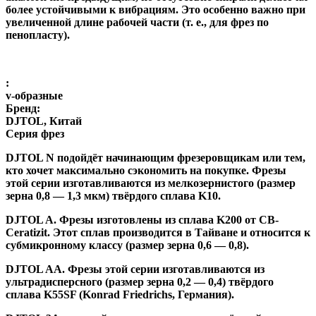
более устойчивыми к вибрациям. Это особенно важно при
увеличенной длине рабочей части (т. е., для фрез по
пенопласту).
:
v-образные
Бренд:
DJTOL, Китай
Серия фрез
DJTOL N
подойдёт начинающим фрезеровщикам или тем,
кто хочет максимально сэкономить на покупке. Фрезы
этой серии изготавливаются из мелкозернистого (размер
зерна 0,8 — 1,3 мкм) твёрдого сплава K10.
DJTOL A
.
Фрезы изготовлены из сплава K200 от CB-
Ceratizit. Этот сплав производится в Тайване и относится к
субмикронному классу (размер зерна 0,6 — 0,8).
DJTOL AA.
Фрезы этой серии изготавливаются из
ультрадисперсного (размер зерна 0,2 — 0,4) твёрдого
сплава K55SF (Konrad Friedrichs, Германия).