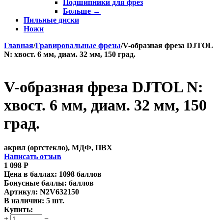
Подшипники для фрез
Больше
→
Пильные диски
Ножи
Главная
/
Гравировальные фрезы
/
V-образная фреза DJTOL
N: хвост. 6 мм, диам. 32 мм, 150 град.
V-образная фреза DJTOL N:
хвост. 6 мм, диам. 32 мм, 150
град.
акрил (оргстекло), МДФ, ПВХ
Написать отзыв
1 098
Р
Цена в баллах:
1098 баллов
Бонусные баллы:
баллов
Артикул:
N2V632150
В наличии:
5 шт.
Купить:
+
−