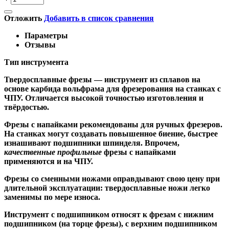
Отложить
Добавить в список сравнения
Параметры
Отзывы
Тип инструмента
Твердосплавные фрезы
— инструмент из сплавов на
основе карбида вольфрама для фрезерования на станках с
ЧПУ. Отличается высокой точностью изготовления и
твёрдостью.
Ф
резы с напайками
рекомендованы для ручных фрезеров.
На станках могут создавать повышенное биение, быстрее
изнашивают подшипники шпинделя. Впрочем,
качественные
профильные
фрезы с напайками
применяются и на ЧПУ.
Фрезы со сменными ножами
оправдывают свою цену при
длительной эксплуатации: твердосплавные ножи легко
заменимы по мере износа.
Инструмент с подшипником относят к
фрезам с нижним
подшипником
(на торце фрезы),
с верхним подшипником