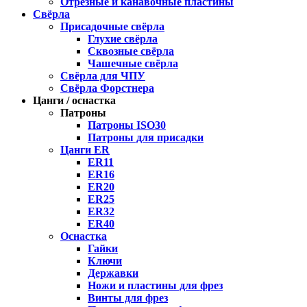
Отрезные и канавочные пластины
Свёрла
Присадочные свёрла
Глухие свёрла
Сквозные свёрла
Чашечные свёрла
Свёрла для ЧПУ
Свёрла Форстнера
Цанги / оснастка
Патроны
Патроны ISO30
Патроны для присадки
Цанги ER
ER11
ER16
ER20
ER25
ER32
ER40
Оснастка
Гайки
Ключи
Державки
Ножи и пластины для фрез
Винты для фрез