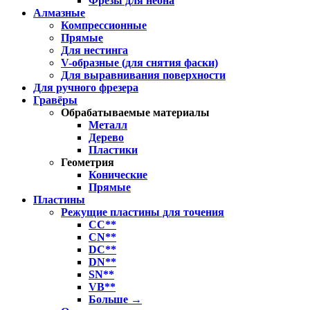
Фрезы для неона
Алмазные
Компрессионные
Прямые
Для нестинга
V-образные (для снятия фаски)
Для выравнивания поверхности
Для ручного фрезера
Гравёры
Обрабатываемые материалы
Металл
Дерево
Пластики
Геометрия
Конические
Прямые
Пластины
Режущие пластины для точения
CC**
CN**
DC**
DN**
SN**
VB**
Больше
→