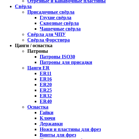
Отрезные и канавочные пластины
Свёрла
Присадочные свёрла
Глухие свёрла
Сквозные свёрла
Чашечные свёрла
Свёрла для ЧПУ
Свёрла Форстнера
Цанги / оснастка
Патроны
Патроны ISO30
Патроны для присадки
Цанги ER
ER11
ER16
ER20
ER25
ER32
ER40
Оснастка
Гайки
Ключи
Державки
Ножи и пластины для фрез
Винты для фрез