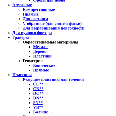
Фрезы для неона
Алмазные
Компрессионные
Прямые
Для нестинга
V-образные (для снятия фаски)
Для выравнивания поверхности
Для ручного фрезера
Гравёры
Обрабатываемые материалы
Металл
Дерево
Пластики
Геометрия
Конические
Прямые
Пластины
Режущие пластины для точения
CC**
CN**
DC**
DN**
SN**
VB**
Больше
→