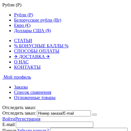
Рубли (
Р
)
Рубли (
Р
)
Белорусские рубли (Br)
Евро (€)
Доллары США ($)
СТАТЬИ
% БОНУСНЫЕ БАЛЛЫ %
СПОСОБЫ ОПЛАТЫ
✈ ДОСТАВКА ✈
О НАС
КОНТАКТЫ
Мой профиль
Заказы
Список сравнения
Отложенные товары
Отследить заказ:
Отследить заказ:
Войти
Регистрация
E-mail
Пароль
Забыли пароль?