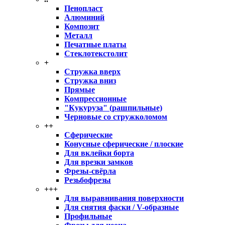
Пенопласт
Алюминий
Композит
Металл
Печатные платы
Стеклотекстолит
+
Стружка вверх
Стружка вниз
Прямые
Компрессионные
"Кукуруза" (рашпильные)
Черновые со стружколомом
++
Сферические
Конусные сферические / плоские
Для вклейки борта
Для врезки замков
Фрезы-свёрла
Резьбофрезы
+++
Для выравнивания поверхности
Для снятия фаски / V-образные
Профильные