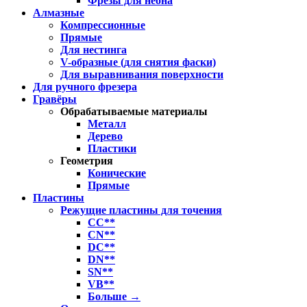
Фрезы для неона
Алмазные
Компрессионные
Прямые
Для нестинга
V-образные (для снятия фаски)
Для выравнивания поверхности
Для ручного фрезера
Гравёры
Обрабатываемые материалы
Металл
Дерево
Пластики
Геометрия
Конические
Прямые
Пластины
Режущие пластины для точения
CC**
CN**
DC**
DN**
SN**
VB**
Больше
→