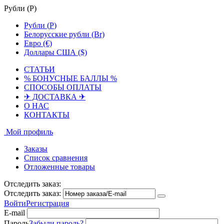
Рубли (
Р
)
Рубли (
Р
)
Белорусские рубли (Br)
Евро (€)
Доллары США ($)
СТАТЬИ
% БОНУСНЫЕ БАЛЛЫ %
СПОСОБЫ ОПЛАТЫ
✈ ДОСТАВКА ✈
О НАС
КОНТАКТЫ
Мой профиль
Заказы
Список сравнения
Отложенные товары
Отследить заказ:
Отследить заказ:
Войти
Регистрация
E-mail
Пароль
Забыли пароль?