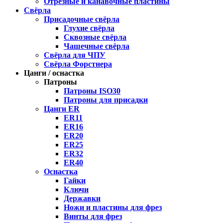
Отрезные и канавочные пластины
Свёрла
Присадочные свёрла
Глухие свёрла
Сквозные свёрла
Чашечные свёрла
Свёрла для ЧПУ
Свёрла Форстнера
Цанги / оснастка
Патроны
Патроны ISO30
Патроны для присадки
Цанги ER
ER11
ER16
ER20
ER25
ER32
ER40
Оснастка
Гайки
Ключи
Державки
Ножи и пластины для фрез
Винты для фрез