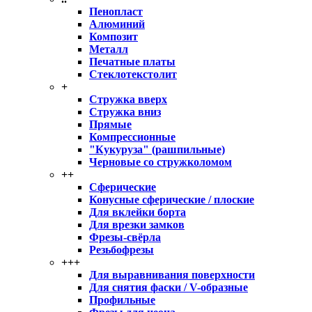
Пенопласт
Алюминий
Композит
Металл
Печатные платы
Стеклотекстолит
+
Стружка вверх
Стружка вниз
Прямые
Компрессионные
"Кукуруза" (рашпильные)
Черновые со стружколомом
++
Сферические
Конусные сферические / плоские
Для вклейки борта
Для врезки замков
Фрезы-свёрла
Резьбофрезы
+++
Для выравнивания поверхности
Для снятия фаски / V-образные
Профильные