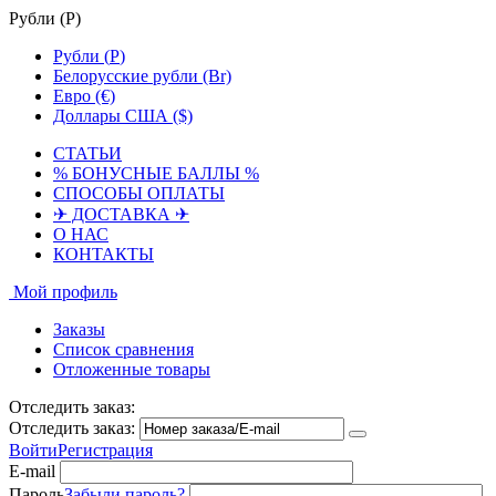
Рубли (
Р
)
Рубли (
Р
)
Белорусские рубли (Br)
Евро (€)
Доллары США ($)
СТАТЬИ
% БОНУСНЫЕ БАЛЛЫ %
СПОСОБЫ ОПЛАТЫ
✈ ДОСТАВКА ✈
О НАС
КОНТАКТЫ
Мой профиль
Заказы
Список сравнения
Отложенные товары
Отследить заказ:
Отследить заказ:
Войти
Регистрация
E-mail
Пароль
Забыли пароль?