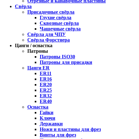
Отрезные и канавочные пластины
Свёрла
Присадочные свёрла
Глухие свёрла
Сквозные свёрла
Чашечные свёрла
Свёрла для ЧПУ
Свёрла Форстнера
Цанги / оснастка
Патроны
Патроны ISO30
Патроны для присадки
Цанги ER
ER11
ER16
ER20
ER25
ER32
ER40
Оснастка
Гайки
Ключи
Державки
Ножи и пластины для фрез
Винты для фрез