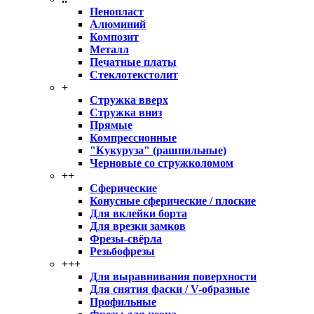
Пенопласт
Алюминий
Композит
Металл
Печатные платы
Стеклотекстолит
+
Стружка вверх
Стружка вниз
Прямые
Компрессионные
"Кукуруза" (рашпильные)
Черновые со стружколомом
++
Сферические
Конусные сферические / плоские
Для вклейки борта
Для врезки замков
Фрезы-свёрла
Резьбофрезы
+++
Для выравнивания поверхности
Для снятия фаски / V-образные
Профильные