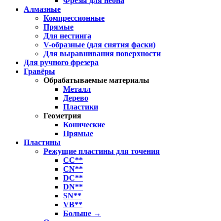
Фрезы для неона
Алмазные
Компрессионные
Прямые
Для нестинга
V-образные (для снятия фаски)
Для выравнивания поверхности
Для ручного фрезера
Гравёры
Обрабатываемые материалы
Металл
Дерево
Пластики
Геометрия
Конические
Прямые
Пластины
Режущие пластины для точения
CC**
CN**
DC**
DN**
SN**
VB**
Больше
→