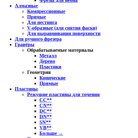
Фрезы для неона
Алмазные
Компрессионные
Прямые
Для нестинга
V-образные (для снятия фаски)
Для выравнивания поверхности
Для ручного фрезера
Гравёры
Обрабатываемые материалы
Металл
Дерево
Пластики
Геометрия
Конические
Прямые
Пластины
Режущие пластины для точения
CC**
CN**
DC**
DN**
SN**
VB**
Больше
→