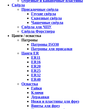
Отрезные и канавочные пластины
Свёрла
Присадочные свёрла
Глухие свёрла
Сквозные свёрла
Чашечные свёрла
Свёрла для ЧПУ
Свёрла Форстнера
Цанги / оснастка
Патроны
Патроны ISO30
Патроны для присадки
Цанги ER
ER11
ER16
ER20
ER25
ER32
ER40
Оснастка
Гайки
Ключи
Державки
Ножи и пластины для фрез
Винты для фрез