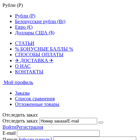
Рубли (
Р
)
Рубли (
Р
)
Белорусские рубли (Br)
Евро (€)
Доллары США ($)
СТАТЬИ
% БОНУСНЫЕ БАЛЛЫ %
СПОСОБЫ ОПЛАТЫ
✈ ДОСТАВКА ✈
О НАС
КОНТАКТЫ
Мой профиль
Заказы
Список сравнения
Отложенные товары
Отследить заказ:
Отследить заказ:
Войти
Регистрация
E-mail
Пароль
Забыли пароль?