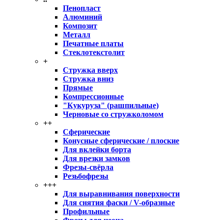
Пенопласт
Алюминий
Композит
Металл
Печатные платы
Стеклотекстолит
+
Стружка вверх
Стружка вниз
Прямые
Компрессионные
"Кукуруза" (рашпильные)
Черновые со стружколомом
++
Сферические
Конусные сферические / плоские
Для вклейки борта
Для врезки замков
Фрезы-свёрла
Резьбофрезы
+++
Для выравнивания поверхности
Для снятия фаски / V-образные
Профильные