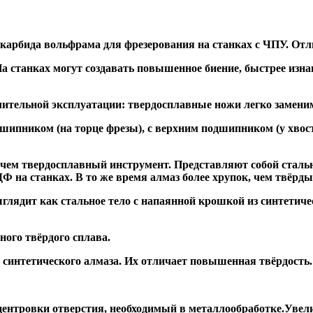
 карбида вольфрама для фрезерования на станках с ЧПУ. Отл
а станках могут создавать повышенное биение, быстрее и
ительной эксплуатации: твердосплавные ножи легко заменим
дшипником
(на торце фрезы),
с верхним подшипником
(у хвос
, чем твердосплавный инструмент. Представляют собой стальн
а станках. В то же время алмаз более хрупок, чем твёрдый 
глядит как стальное тело с напаянной крошкой из синтетиче
ого твёрдого сплава.
синтетического алмаза. Их отличает повышенная твёрдость.
ентровки отверстия, необходимый в металлообработке.Увели