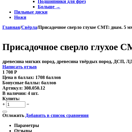
Подшипники для фрез
Больше
→
Пильные диски
Ножи
Главная
/
Свёрла
/
Присадочное сверло глухое CMT: диам. 5 мм
Присадочное сверло глухое CM
древесина мягких пород, древесина твёрдых пород, ДСП, 
Написать отзыв
1 708
Р
Цена в баллах:
1708 баллов
Бонусные баллы:
баллов
Артикул:
308.050.12
В наличии:
4 шт.
Купить:
+
−
Отложить
Добавить в список сравнения
Параметры
Отзывы