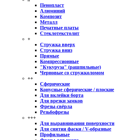
Пенопласт
Алюминий
Композит
Металл
Печатные платы
Стеклотекстолит
+
Стружка вверх
Стружка вниз
Прямые
Компрессионные
"Кукуруза" (рашпильные)
Черновые со стружколомом
++
Сферические
Конусные сферические / плоские
Для вклейки борта
Для врезки замков
Фрезы-свёрла
Резьбофрезы
+++
Для выравнивания поверхности
Для снятия фаски / V-образные
Профильные