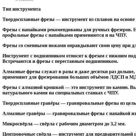
Тип инструмента
Твердосплавные фрезы
— инструмент из сплавов на основе
Ф
резы с напайками
рекомендованы для ручных фрезеров. Н
профильные
фрезы с напайками применяются и на ЧПУ.
Фрезы со сменными ножами
оправдывают свою цену при дл
Инструмент с подшипником относят к
фрезам с нижним по
Встречаются и
фрезы с переставным подшипником
.
Алмазные фрезы
служат в разы и даже десятки раз дольше
применяют для фрезерования больших объёмов ЛДСП и МДФ н
Фрезы с алмазной крошкой
— это инструмент по камню. Вы
натурального камня на специальных станках с ЧПУ.
Твердосплавные гравёры
— гравировальные фрезы из цельн
Алмазные гравёры
— гравировальные фрезы с напайкой из 
Микросвёрла
— свёрла с рабочим диаметром до 3,2 мм.
Центровочные свёрла
— инструмент для предварительной ц