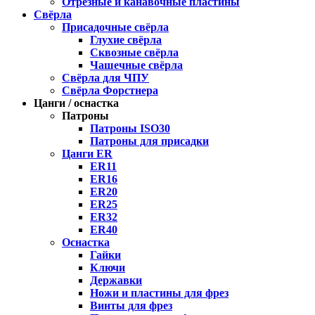
Отрезные и канавочные пластины
Свёрла
Присадочные свёрла
Глухие свёрла
Сквозные свёрла
Чашечные свёрла
Свёрла для ЧПУ
Свёрла Форстнера
Цанги / оснастка
Патроны
Патроны ISO30
Патроны для присадки
Цанги ER
ER11
ER16
ER20
ER25
ER32
ER40
Оснастка
Гайки
Ключи
Державки
Ножи и пластины для фрез
Винты для фрез