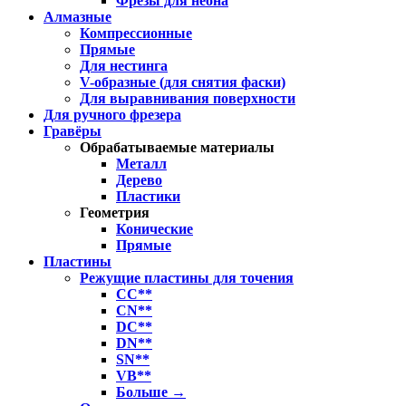
Фрезы для неона
Алмазные
Компрессионные
Прямые
Для нестинга
V-образные (для снятия фаски)
Для выравнивания поверхности
Для ручного фрезера
Гравёры
Обрабатываемые материалы
Металл
Дерево
Пластики
Геометрия
Конические
Прямые
Пластины
Режущие пластины для точения
CC**
CN**
DC**
DN**
SN**
VB**
Больше
→