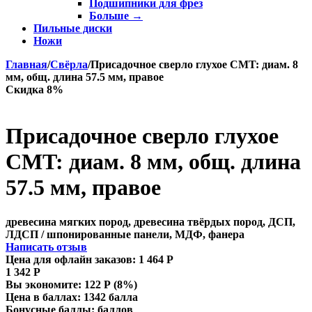
Подшипники для фрез
Больше
→
Пильные диски
Ножи
Главная
/
Свёрла
/
Присадочное сверло глухое CMT: диам. 8
мм, общ. длина 57.5 мм, правое
Скидка 8%
Присадочное сверло глухое
CMT: диам. 8 мм, общ. длина
57.5 мм, правое
древесина мягких пород, древесина твёрдых пород, ДСП,
ЛДСП / шпонированные панели, МДФ, фанера
Написать отзыв
Цена для офлайн заказов:
1 464
Р
1 342
Р
Вы экономите:
122
Р
(
8
%)
Цена в баллах:
1342 балла
Бонусные баллы:
баллов