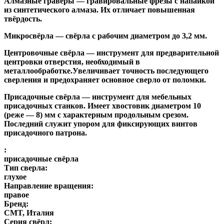
Алмазные гравёры
— гравировальные фрезы с напайкой
из синтетического алмаза. Их отличает повышенная
твёрдость.
Микросвёрла
— свёрла с рабочим диаметром до 3,2 мм.
Центровочные свёрла
— инструмент для предварительной
центровки отверстия, необходимый в
металлообработке.Увеличивает точность последующего
сверления и предохраняет основное сверло от поломки.
Присадочные свёрла
— инструмент для мебельных
присадочных станков. Имеет хвостовик диаметром 10
(реже — 8) мм с характерным продольным срезом.
Последний служит упором для фиксирующих винтов
присадочного патрона.
:
присадочные свёрла
Тип сверла:
глухое
Направление вращения:
правое
Бренд:
CMT, Италия
Серия свёрл: