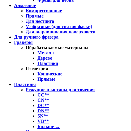
Фрезы для неона
Алмазные
Компрессионные
Прямые
Для нестинга
V-образные (для снятия фаски)
Для выравнивания поверхности
Для ручного фрезера
Гравёры
Обрабатываемые материалы
Металл
Дерево
Пластики
Геометрия
Конические
Прямые
Пластины
Режущие пластины для точения
CC**
CN**
DC**
DN**
SN**
VB**
Больше
→