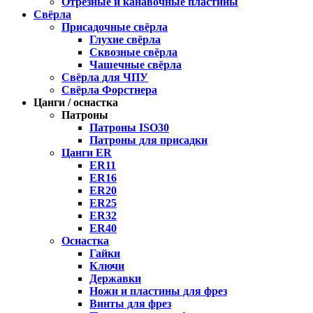
Отрезные и канавочные пластины
Свёрла
Присадочные свёрла
Глухие свёрла
Сквозные свёрла
Чашечные свёрла
Свёрла для ЧПУ
Свёрла Форстнера
Цанги / оснастка
Патроны
Патроны ISO30
Патроны для присадки
Цанги ER
ER11
ER16
ER20
ER25
ER32
ER40
Оснастка
Гайки
Ключи
Державки
Ножи и пластины для фрез
Винты для фрез