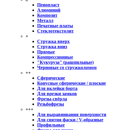
Пенопласт
Алюминий
Композит
Металл
Печатные платы
Стеклотекстолит
+
Стружка вверх
Стружка вниз
Прямые
Компрессионные
"Кукуруза" (рашпильные)
Черновые со стружколомом
++
Сферические
Конусные сферические / плоские
Для вклейки борта
Для врезки замков
Фрезы-свёрла
Резьбофрезы
+++
Для выравнивания поверхности
Для снятия фаски / V-образные
Профильные