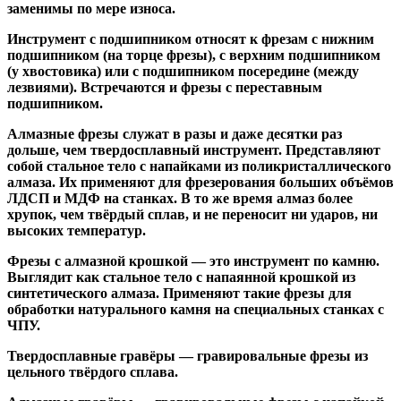
заменимы по мере износа.
Инструмент с подшипником относят к
фрезам с нижним
подшипником
(на торце фрезы),
с верхним подшипником
(у хвостовика) или
с подшипником посередине
(между
лезвиями). Встречаются и
фрезы с переставным
подшипником
.
Алмазные фрезы
служат в разы и даже десятки раз
дольше, чем твердосплавный инструмент. Представляют
собой стальное тело с напайками из поликристаллического
алмаза. Их применяют для фрезерования больших объёмов
ЛДСП и МДФ на станках. В то же время алмаз более
хрупок, чем твёрдый сплав, и не переносит ни ударов, ни
высоких температур.
Фрезы с алмазной крошкой
— это инструмент по камню.
Выглядит как стальное тело с напаянной крошкой из
синтетического алмаза. Применяют такие фрезы для
обработки натурального камня на специальных станках с
ЧПУ.
Твердосплавные гравёры
— гравировальные фрезы из
цельного твёрдого сплава.