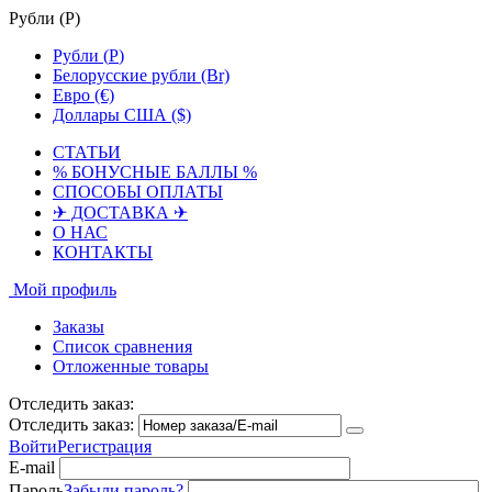
Рубли (
Р
)
Рубли (
Р
)
Белорусские рубли (Br)
Евро (€)
Доллары США ($)
СТАТЬИ
% БОНУСНЫЕ БАЛЛЫ %
СПОСОБЫ ОПЛАТЫ
✈ ДОСТАВКА ✈
О НАС
КОНТАКТЫ
Мой профиль
Заказы
Список сравнения
Отложенные товары
Отследить заказ:
Отследить заказ:
Войти
Регистрация
E-mail
Пароль
Забыли пароль?