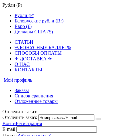
Рубли (
Р
)
Рубли (
Р
)
Белорусские рубли (Br)
Евро (€)
Доллары США ($)
СТАТЬИ
% БОНУСНЫЕ БАЛЛЫ %
СПОСОБЫ ОПЛАТЫ
✈ ДОСТАВКА ✈
О НАС
КОНТАКТЫ
Мой профиль
Заказы
Список сравнения
Отложенные товары
Отследить заказ:
Отследить заказ:
Войти
Регистрация
E-mail
Пароль
Забыли пароль?