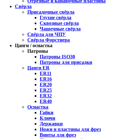
Отрезные и канавочные пластины
Свёрла
Присадочные свёрла
Глухие свёрла
Сквозные свёрла
Чашечные свёрла
Свёрла для ЧПУ
Свёрла Форстнера
Цанги / оснастка
Патроны
Патроны ISO30
Патроны для присадки
Цанги ER
ER11
ER16
ER20
ER25
ER32
ER40
Оснастка
Гайки
Ключи
Державки
Ножи и пластины для фрез
Винты для фрез