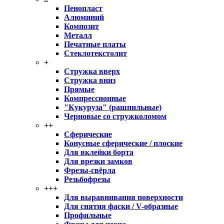
Пенопласт
Алюминий
Композит
Металл
Печатные платы
Стеклотекстолит
+
Стружка вверх
Стружка вниз
Прямые
Компрессионные
"Кукуруза" (рашпильные)
Черновые со стружколомом
++
Сферические
Конусные сферические / плоские
Для вклейки борта
Для врезки замков
Фрезы-свёрла
Резьбофрезы
+++
Для выравнивания поверхности
Для снятия фаски / V-образные
Профильные