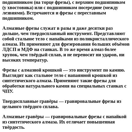
подшипником
(на торце фрезы),
с верхним подшипником
(у хвостовика) или
с подшипником посередине
(между
лезвиями). Встречаются и
фрезы с переставным
подшипником
.
Алмазные фрезы
служат в разы и даже десятки раз
дольше, чем твердосплавный инструмент. Представляют
собой стальное тело с напайками из поликристаллического
алмаза. Их применяют для фрезерования больших объёмов
ЛДСП и МДФ на станках. В то же время алмаз более
хрупок, чем твёрдый сплав, и не переносит ни ударов, ни
высоких температур.
Фрезы с алмазной крошкой
— это инструмент по камню.
Выглядит как стальное тело с напаянной крошкой из
синтетического алмаза. Применяют такие фрезы для
обработки натурального камня на специальных станках с
ЧПУ.
Твердосплавные гравёры
— гравировальные фрезы из
цельного твёрдого сплава.
Алмазные гравёры
— гравировальные фрезы с напайкой
из синтетического алмаза. Их отличает повышенная
твёрдость.