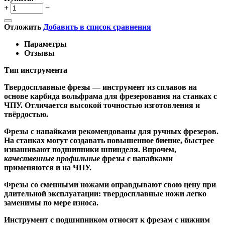
+
−
Отложить
Добавить в список сравнения
Параметры
Отзывы
Тип инструмента
Твердосплавные фрезы
— инструмент из сплавов на
основе карбида вольфрама для фрезерования на станках с
ЧПУ. Отличается высокой точностью изготовления и
твёрдостью.
Ф
резы с напайками
рекомендованы для ручных фрезеров.
На станках могут создавать повышенное биение, быстрее
изнашивают подшипники шпинделя. Впрочем,
качественные
профильные
фрезы с напайками
применяются и на ЧПУ.
Фрезы со сменными ножами
оправдывают свою цену при
длительной эксплуатации: твердосплавные ножи легко
заменимы по мере износа.
Инструмент с подшипником относят к
фрезам с нижним