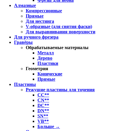
Фрезы для неона
Алмазные
Компрессионные
Прямые
Для нестинга
V-образные (для снятия фаски)
Для выравнивания поверхности
Для ручного фрезера
Гравёры
Обрабатываемые материалы
Металл
Дерево
Пластики
Геометрия
Конические
Прямые
Пластины
Режущие пластины для точения
CC**
CN**
DC**
DN**
SN**
VB**
Больше
→