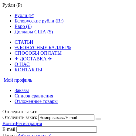
Рубли (
Р
)
Рубли (
Р
)
Белорусские рубли (Br)
Евро (€)
Доллары США ($)
СТАТЬИ
% БОНУСНЫЕ БАЛЛЫ %
СПОСОБЫ ОПЛАТЫ
✈ ДОСТАВКА ✈
О НАС
КОНТАКТЫ
Мой профиль
Заказы
Список сравнения
Отложенные товары
Отследить заказ:
Отследить заказ:
Войти
Регистрация
E-mail
Пароль
Забыли пароль?