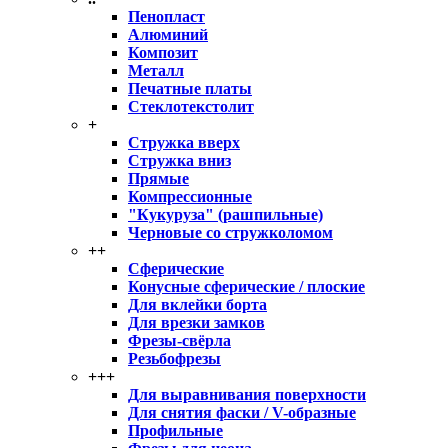
Пенопласт
Алюминий
Композит
Металл
Печатные платы
Стеклотекстолит
+
Стружка вверх
Стружка вниз
Прямые
Компрессионные
"Кукуруза" (рашпильные)
Черновые со стружколомом
++
Сферические
Конусные сферические / плоские
Для вклейки борта
Для врезки замков
Фрезы-свёрла
Резьбофрезы
+++
Для выравнивания поверхности
Для снятия фаски / V-образные
Профильные