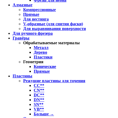
Фрезы для неона
Алмазные
Компрессионные
Прямые
Для нестинга
V-образные (для снятия фаски)
Для выравнивания поверхности
Для ручного фрезера
Гравёры
Обрабатываемые материалы
Металл
Дерево
Пластики
Геометрия
Конические
Прямые
Пластины
Режущие пластины для точения
CC**
CN**
DC**
DN**
SN**
VB**
Больше
→