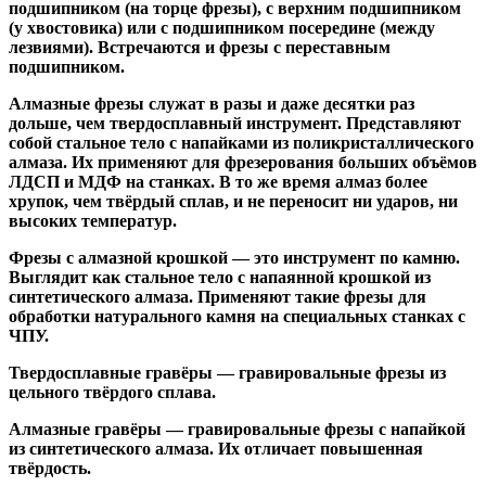
подшипником
(на торце фрезы),
с верхним подшипником
(у хвостовика) или
с подшипником посередине
(между
лезвиями). Встречаются и
фрезы с переставным
подшипником
.
Алмазные фрезы
служат в разы и даже десятки раз
дольше, чем твердосплавный инструмент. Представляют
собой стальное тело с напайками из поликристаллического
алмаза. Их применяют для фрезерования больших объёмов
ЛДСП и МДФ на станках. В то же время алмаз более
хрупок, чем твёрдый сплав, и не переносит ни ударов, ни
высоких температур.
Фрезы с алмазной крошкой
— это инструмент по камню.
Выглядит как стальное тело с напаянной крошкой из
синтетического алмаза. Применяют такие фрезы для
обработки натурального камня на специальных станках с
ЧПУ.
Твердосплавные гравёры
— гравировальные фрезы из
цельного твёрдого сплава.
Алмазные гравёры
— гравировальные фрезы с напайкой
из синтетического алмаза. Их отличает повышенная
твёрдость.