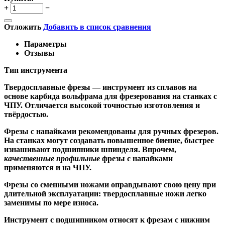
+
−
Отложить
Добавить в список сравнения
Параметры
Отзывы
Тип инструмента
Твердосплавные фрезы
— инструмент из сплавов на
основе карбида вольфрама для фрезерования на станках с
ЧПУ. Отличается высокой точностью изготовления и
твёрдостью.
Ф
резы с напайками
рекомендованы для ручных фрезеров.
На станках могут создавать повышенное биение, быстрее
изнашивают подшипники шпинделя. Впрочем,
качественные
профильные
фрезы с напайками
применяются и на ЧПУ.
Фрезы со сменными ножами
оправдывают свою цену при
длительной эксплуатации: твердосплавные ножи легко
заменимы по мере износа.
Инструмент с подшипником относят к
фрезам с нижним