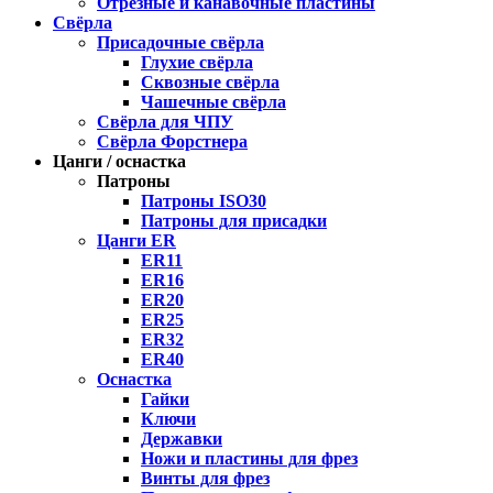
Отрезные и канавочные пластины
Свёрла
Присадочные свёрла
Глухие свёрла
Сквозные свёрла
Чашечные свёрла
Свёрла для ЧПУ
Свёрла Форстнера
Цанги / оснастка
Патроны
Патроны ISO30
Патроны для присадки
Цанги ER
ER11
ER16
ER20
ER25
ER32
ER40
Оснастка
Гайки
Ключи
Державки
Ножи и пластины для фрез
Винты для фрез