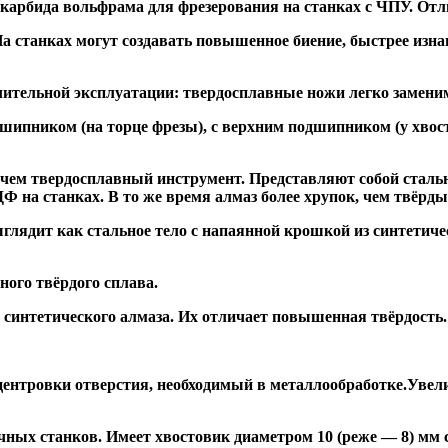
 карбида вольфрама для фрезерования на станках с ЧПУ. Отл
а станках могут создавать повышенное биение, быстрее и
ительной эксплуатации: твердосплавные ножи легко заменим
дшипником
(на торце фрезы),
с верхним подшипником
(у хвос
, чем твердосплавный инструмент. Представляют собой стальн
а станках. В то же время алмаз более хрупок, чем твёрдый 
глядит как стальное тело с напаянной крошкой из синтетиче
ого твёрдого сплава.
синтетического алмаза. Их отличает повышенная твёрдость.
ентровки отверстия, необходимый в металлообработке.Увели
ных станков. Имеет хвостовик диаметром 10 (реже — 8) мм