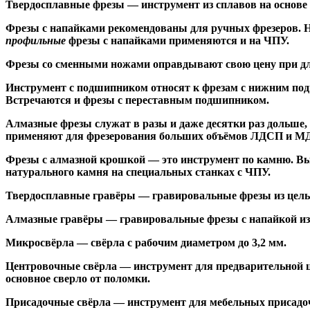
Твердосплавные фрезы
— инструмент из сплавов на основе
Ф
резы с напайками
рекомендованы для ручных фрезеров. Н
профильные
фрезы с напайками применяются и на ЧПУ.
Фрезы со сменными ножами
оправдывают свою цену при дл
Инструмент с подшипником относят к
фрезам с нижним по
Встречаются и
фрезы с переставным подшипником
.
Алмазные фрезы
служат в разы и даже десятки раз дольше
применяют для фрезерования больших объёмов ЛДСП и МДФ н
Фрезы с алмазной крошкой
— это инструмент по камню. Вы
натурального камня на специальных станках с ЧПУ.
Твердосплавные гравёры
— гравировальные фрезы из цельн
Алмазные гравёры
— гравировальные фрезы с напайкой из 
Микросвёрла
— свёрла с рабочим диаметром до 3,2 мм.
Центровочные свёрла
— инструмент для предварительной ц
основное сверло от поломки.
Присадочные свёрла
— инструмент для мебельных присадоч