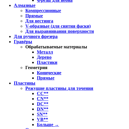
Фрезы для неона
Алмазные
Компрессионные
Прямые
Для нестинга
V-образные (для снятия фаски)
Для выравнивания поверхности
Для ручного фрезера
Гравёры
Обрабатываемые материалы
Металл
Дерево
Пластики
Геометрия
Конические
Прямые
Пластины
Режущие пластины для точения
CC**
CN**
DC**
DN**
SN**
VB**
Больше
→