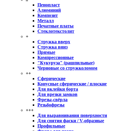
Пенопласт
Алюминий
Композит
Металл
Печатные платы
Стеклотекстолит
+
Стружка вверх
Стружка вниз
Прямые
Компрессионные
"Кукуруза" (рашпильные)
Черновые со стружколомом
++
Сферические
Конусные сферические / плоские
Для вклейки борта
Для врезки замков
Фрезы-свёрла
Резьбофрезы
+++
Для выравнивания поверхности
Для снятия фаски / V-образные
Профильные