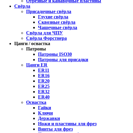
Отрезные и канавочные пластины
Свёрла
Присадочные свёрла
Глухие свёрла
Сквозные свёрла
Чашечные свёрла
Свёрла для ЧПУ
Свёрла Форстнера
Цанги / оснастка
Патроны
Патроны ISO30
Патроны для присадки
Цанги ER
ER11
ER16
ER20
ER25
ER32
ER40
Оснастка
Гайки
Ключи
Державки
Ножи и пластины для фрез
Винты для фрез