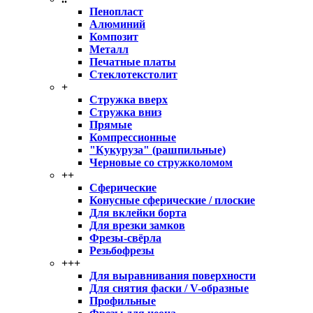
Пенопласт
Алюминий
Композит
Металл
Печатные платы
Стеклотекстолит
+
Стружка вверх
Стружка вниз
Прямые
Компрессионные
"Кукуруза" (рашпильные)
Черновые со стружколомом
++
Сферические
Конусные сферические / плоские
Для вклейки борта
Для врезки замков
Фрезы-свёрла
Резьбофрезы
+++
Для выравнивания поверхности
Для снятия фаски / V-образные
Профильные