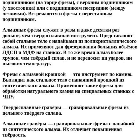
подшипником
(на торце фрезы),
с верхним подшипником
(у хвостовика) или
с подшипником посередине
(между
лезвиями). Встречаются и
фрезы с переставным
подшипником
.
Алмазные фрезы
служат в разы и даже десятки раз
дольше, чем твердосплавный инструмент. Представляют
собой стальное тело с напайками из поликристаллического
алмаза. Их применяют для фрезерования больших объёмов
ЛДСП и МДФ на станках. В то же время алмаз более
хрупок, чем твёрдый сплав, и не переносит ни ударов, ни
высоких температур.
Фрезы с алмазной крошкой
— это инструмент по камню.
Выглядит как стальное тело с напаянной крошкой из
синтетического алмаза. Применяют такие фрезы для
обработки натурального камня на специальных станках с
ЧПУ.
Твердосплавные гравёры
— гравировальные фрезы из
цельного твёрдого сплава.
Алмазные гравёры
— гравировальные фрезы с напайкой
из синтетического алмаза. Их отличает повышенная
твёрдость.