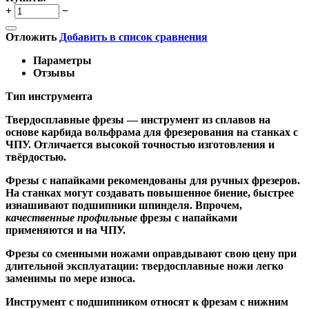
+
−
Отложить
Добавить в список сравнения
Параметры
Отзывы
Тип инструмента
Твердосплавные фрезы
— инструмент из сплавов на
основе карбида вольфрама для фрезерования на станках с
ЧПУ. Отличается высокой точностью изготовления и
твёрдостью.
Ф
резы с напайками
рекомендованы для ручных фрезеров.
На станках могут создавать повышенное биение, быстрее
изнашивают подшипники шпинделя. Впрочем,
качественные
профильные
фрезы с напайками
применяются и на ЧПУ.
Фрезы со сменными ножами
оправдывают свою цену при
длительной эксплуатации: твердосплавные ножи легко
заменимы по мере износа.
Инструмент с подшипником относят к
фрезам с нижним