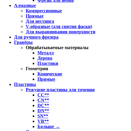
Фрезы для неона
Алмазные
Компрессионные
Прямые
Для нестинга
V-образные (для снятия фаски)
Для выравнивания поверхности
Для ручного фрезера
Гравёры
Обрабатываемые материалы
Металл
Дерево
Пластики
Геометрия
Конические
Прямые
Пластины
Режущие пластины для точения
CC**
CN**
DC**
DN**
SN**
VB**
Больше
→