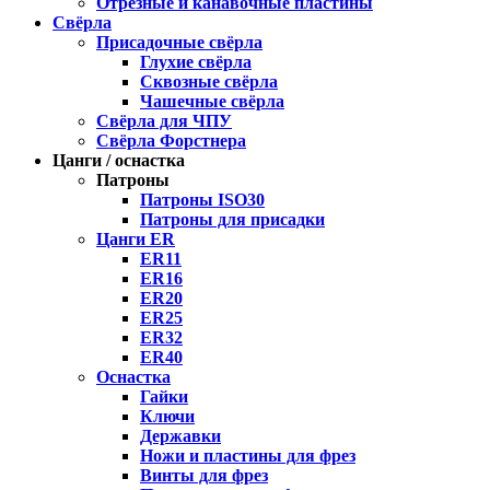
Отрезные и канавочные пластины
Свёрла
Присадочные свёрла
Глухие свёрла
Сквозные свёрла
Чашечные свёрла
Свёрла для ЧПУ
Свёрла Форстнера
Цанги / оснастка
Патроны
Патроны ISO30
Патроны для присадки
Цанги ER
ER11
ER16
ER20
ER25
ER32
ER40
Оснастка
Гайки
Ключи
Державки
Ножи и пластины для фрез
Винты для фрез