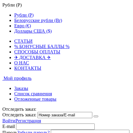
Рубли (
Р
)
Рубли (
Р
)
Белорусские рубли (Br)
Евро (€)
Доллары США ($)
СТАТЬИ
% БОНУСНЫЕ БАЛЛЫ %
СПОСОБЫ ОПЛАТЫ
✈ ДОСТАВКА ✈
О НАС
КОНТАКТЫ
Мой профиль
Заказы
Список сравнения
Отложенные товары
Отследить заказ:
Отследить заказ:
Войти
Регистрация
E-mail
Пароль
Забыли пароль?