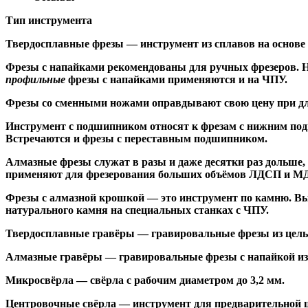
Тип инструмента
Твердосплавные фрезы
— инструмент из сплавов на основе
Ф
резы с напайками
рекомендованы для ручных фрезеров. Н
профильные
фрезы с напайками применяются и на ЧПУ.
Фрезы со сменными ножами
оправдывают свою цену при дл
Инструмент с подшипником относят к
фрезам с нижним по
Встречаются и
фрезы с переставным подшипником
.
Алмазные фрезы
служат в разы и даже десятки раз дольше
применяют для фрезерования больших объёмов ЛДСП и МДФ н
Фрезы с алмазной крошкой
— это инструмент по камню. Вы
натурального камня на специальных станках с ЧПУ.
Твердосплавные гравёры
— гравировальные фрезы из цельн
Алмазные гравёры
— гравировальные фрезы с напайкой из 
Микросвёрла
— свёрла с рабочим диаметром до 3,2 мм.
Центровочные свёрла
— инструмент для предварительной ц