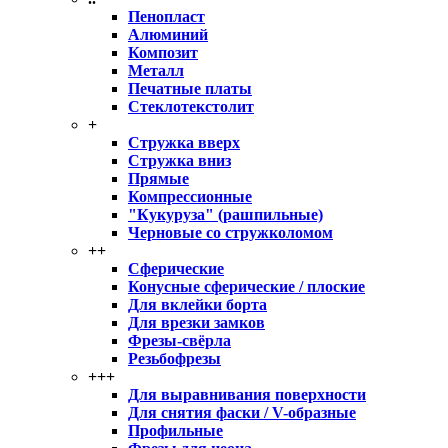
Пенопласт
Алюминий
Композит
Металл
Печатные платы
Стеклотекстолит
+
Стружка вверх
Стружка вниз
Прямые
Компрессионные
"Кукуруза" (рашпильные)
Черновые со стружколомом
++
Сферические
Конусные сферические / плоские
Для вклейки борта
Для врезки замков
Фрезы-свёрла
Резьбофрезы
+++
Для выравнивания поверхности
Для снятия фаски / V-образные
Профильные