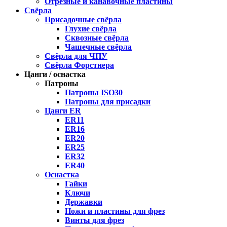
Отрезные и канавочные пластины
Свёрла
Присадочные свёрла
Глухие свёрла
Сквозные свёрла
Чашечные свёрла
Свёрла для ЧПУ
Свёрла Форстнера
Цанги / оснастка
Патроны
Патроны ISO30
Патроны для присадки
Цанги ER
ER11
ER16
ER20
ER25
ER32
ER40
Оснастка
Гайки
Ключи
Державки
Ножи и пластины для фрез
Винты для фрез