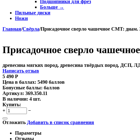
Подшипники для фрез
Больше
→
Пильные диски
Ножи
Главная
/
Свёрла
/
Присадочное сверло чашечное CMT: диам. 3
Присадочное сверло чашечное 
древесина мягких пород, древесина твёрдых пород, ДСП, 
Написать отзыв
5 490
Р
Цена в баллах:
5490 баллов
Бонусные баллы:
баллов
Артикул:
369.350.11
В наличии:
4 шт.
Купить:
+
−
Отложить
Добавить в список сравнения
Параметры
Отзывы