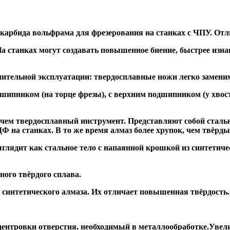
 карбида вольфрама для фрезерования на станках с ЧПУ. Отл
а станках могут создавать повышенное биение, быстрее и
ительной эксплуатации: твердосплавные ножи легко заменим
дшипником
(на торце фрезы),
с верхним подшипником
(у хвос
, чем твердосплавный инструмент. Представляют собой стальн
а станках. В то же время алмаз более хрупок, чем твёрдый 
глядит как стальное тело с напаянной крошкой из синтетиче
ого твёрдого сплава.
синтетического алмаза. Их отличает повышенная твёрдость.
ентровки отверстия, необходимый в металлообработке.Увели