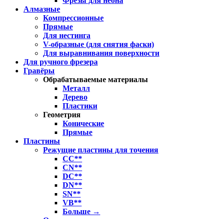
Фрезы для неона
Алмазные
Компрессионные
Прямые
Для нестинга
V-образные (для снятия фаски)
Для выравнивания поверхности
Для ручного фрезера
Гравёры
Обрабатываемые материалы
Металл
Дерево
Пластики
Геометрия
Конические
Прямые
Пластины
Режущие пластины для точения
CC**
CN**
DC**
DN**
SN**
VB**
Больше
→