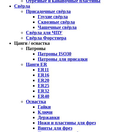
Отрезные и канавочные пластины
Свёрла
Присадочные свёрла
Глухие свёрла
Сквозные свёрла
Чашечные свёрла
Свёрла для ЧПУ
Свёрла Форстнера
Цанги / оснастка
Патроны
Патроны ISO30
Патроны для присадки
Цанги ER
ER11
ER16
ER20
ER25
ER32
ER40
Оснастка
Гайки
Ключи
Державки
Ножи и пластины для фрез
Винты для фрез