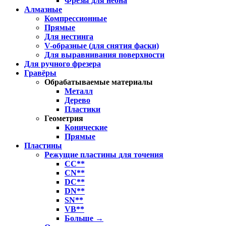
Фрезы для неона
Алмазные
Компрессионные
Прямые
Для нестинга
V-образные (для снятия фаски)
Для выравнивания поверхности
Для ручного фрезера
Гравёры
Обрабатываемые материалы
Металл
Дерево
Пластики
Геометрия
Конические
Прямые
Пластины
Режущие пластины для точения
CC**
CN**
DC**
DN**
SN**
VB**
Больше
→