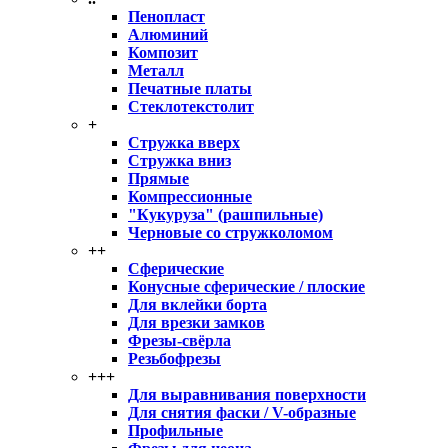
Пенопласт
Алюминий
Композит
Металл
Печатные платы
Стеклотекстолит
+
Стружка вверх
Стружка вниз
Прямые
Компрессионные
"Кукуруза" (рашпильные)
Черновые со стружколомом
++
Сферические
Конусные сферические / плоские
Для вклейки борта
Для врезки замков
Фрезы-свёрла
Резьбофрезы
+++
Для выравнивания поверхности
Для снятия фаски / V-образные
Профильные