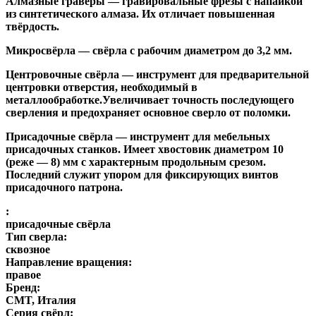
Алмазные гравёры
— гравировальные фрезы с напайкой
из синтетического алмаза. Их отличает повышенная
твёрдость.
Микросвёрла
— свёрла с рабочим диаметром до 3,2 мм.
Центровочные свёрла
— инструмент для предварительной
центровки отверстия, необходимый в
металлообработке.Увеличивает точность последующего
сверления и предохраняет основное сверло от поломки.
Присадочные свёрла
— инструмент для мебельных
присадочных станков. Имеет хвостовик диаметром 10
(реже — 8) мм с характерным продольным срезом.
Последний служит упором для фиксирующих винтов
присадочного патрона.
:
присадочные свёрла
Тип сверла:
сквозное
Направление вращения:
правое
Бренд:
CMT, Италия
Серия свёрл: