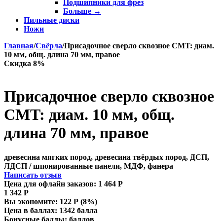
Подшипники для фрез
Больше
→
Пильные диски
Ножи
Главная
/
Свёрла
/
Присадочное сверло сквозное CMT: диам.
10 мм, общ. длина 70 мм, правое
Скидка 8%
Присадочное сверло сквозное
CMT: диам. 10 мм, общ.
длина 70 мм, правое
древесина мягких пород, древесина твёрдых пород, ДСП,
ЛДСП / шпонированные панели, МДФ, фанера
Написать отзыв
Цена для офлайн заказов:
1 464
Р
1 342
Р
Вы экономите:
122
Р
(
8
%)
Цена в баллах:
1342 балла
Бонусные баллы:
баллов