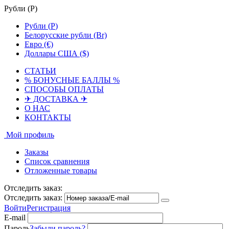
Рубли (
Р
)
Рубли (
Р
)
Белорусские рубли (Br)
Евро (€)
Доллары США ($)
СТАТЬИ
% БОНУСНЫЕ БАЛЛЫ %
СПОСОБЫ ОПЛАТЫ
✈ ДОСТАВКА ✈
О НАС
КОНТАКТЫ
Мой профиль
Заказы
Список сравнения
Отложенные товары
Отследить заказ:
Отследить заказ:
Войти
Регистрация
E-mail
Пароль
Забыли пароль?