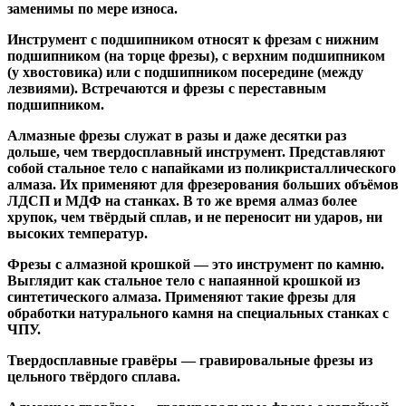
заменимы по мере износа.
Инструмент с подшипником относят к
фрезам с нижним
подшипником
(на торце фрезы),
с верхним подшипником
(у хвостовика) или
с подшипником посередине
(между
лезвиями). Встречаются и
фрезы с переставным
подшипником
.
Алмазные фрезы
служат в разы и даже десятки раз
дольше, чем твердосплавный инструмент. Представляют
собой стальное тело с напайками из поликристаллического
алмаза. Их применяют для фрезерования больших объёмов
ЛДСП и МДФ на станках. В то же время алмаз более
хрупок, чем твёрдый сплав, и не переносит ни ударов, ни
высоких температур.
Фрезы с алмазной крошкой
— это инструмент по камню.
Выглядит как стальное тело с напаянной крошкой из
синтетического алмаза. Применяют такие фрезы для
обработки натурального камня на специальных станках с
ЧПУ.
Твердосплавные гравёры
— гравировальные фрезы из
цельного твёрдого сплава.