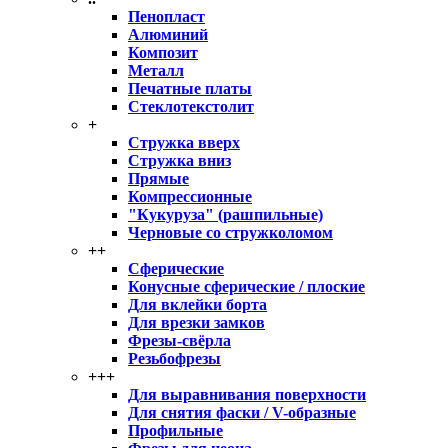
Пенопласт
Алюминий
Композит
Металл
Печатные платы
Стеклотекстолит
+
Стружка вверх
Стружка вниз
Прямые
Компрессионные
"Кукуруза" (рашпильные)
Черновые со стружколомом
++
Сферические
Конусные сферические / плоские
Для вклейки борта
Для врезки замков
Фрезы-свёрла
Резьбофрезы
+++
Для выравнивания поверхности
Для снятия фаски / V-образные
Профильные