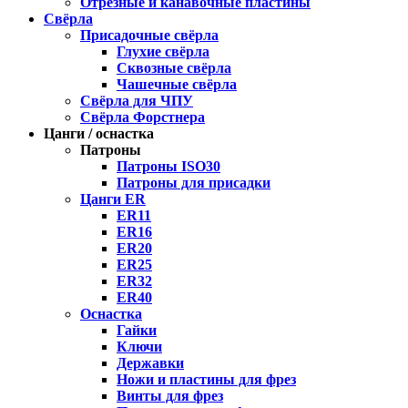
Отрезные и канавочные пластины
Свёрла
Присадочные свёрла
Глухие свёрла
Сквозные свёрла
Чашечные свёрла
Свёрла для ЧПУ
Свёрла Форстнера
Цанги / оснастка
Патроны
Патроны ISO30
Патроны для присадки
Цанги ER
ER11
ER16
ER20
ER25
ER32
ER40
Оснастка
Гайки
Ключи
Державки
Ножи и пластины для фрез
Винты для фрез