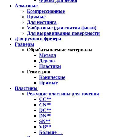
Фрезы для неона
Алмазные
Компрессионные
Прямые
Для нестинга
V-образные (для снятия фаски)
Для выравнивания поверхности
Для ручного фрезера
Гравёры
Обрабатываемые материалы
Металл
Дерево
Пластики
Геометрия
Конические
Прямые
Пластины
Режущие пластины для точения
CC**
CN**
DC**
DN**
SN**
VB**
Больше
→