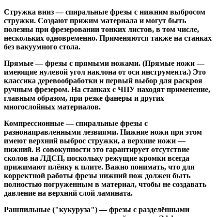
Стружка вниз
— спиральные фрезы с нижним выбросом
стружки. Создают прижим материала и могут быть
полезны при фрезеровании тонких листов, в том числе,
нескольких одновременно. Применяются также на станках
без вакуумного стола.
Прямые
— фрезы с прямыми ножами. (Прямые ножи —
имеющие нулевой угол наклона от оси инструмента.) Это
классика деревообработки и первый выбор для раскроя
ручным фрезером. На станках с ЧПУ находят применение,
главным образом, при резке фанеры и других
многослойных материалов.
Компрессионные
— спиральные фрезы с
разнонаправленными лезвиями. Нижние ножи при этом
имеют верхний выброс стружки, а верхние ножи —
нижний. В совокупности это гарантирует отсутствие
сколов на ЛДСП, поскольку режущие кромки всегда
прижимают плёнку к плите. Важно понимать, что для
корректной работы фрезы нижний нож должен быть
полностью погруженным в материал, чтобы не создавать
давление на верхний слой ламината.
Рашпильные ("кукуруза")
— фрезы с разделёнными