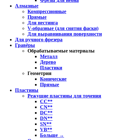
Фрезы для неона
Алмазные
Компрессионные
Прямые
Для нестинга
V-образные (для снятия фаски)
Для выравнивания поверхности
Для ручного фрезера
Гравёры
Обрабатываемые материалы
Металл
Дерево
Пластики
Геометрия
Конические
Прямые
Пластины
Режущие пластины для точения
CC**
CN**
DC**
DN**
SN**
VB**
Больше
→