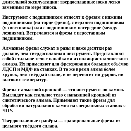
длительной эксплуатации: твердосплавные ножи легко
заменимы по мере износа.
Инструмент с подшипником относят к
фрезам с нижним
подшипником
(на торце фрезы),
с верхним подшипником
(у хвостовика) или
с подшипником посередине
(между
лезвиями). Встречаются и
фрезы с переставным
подшипником
.
Алмазные фрезы
служат в разы и даже десятки раз
дольше, чем твердосплавный инструмент. Представляют
собой стальное тело с напайками из поликристаллического
алмаза. Их применяют для фрезерования больших объёмов
ЛДСП и МДФ на станках. В то же время алмаз более
хрупок, чем твёрдый сплав, и не переносит ни ударов, ни
высоких температур.
Фрезы с алмазной крошкой
— это инструмент по камню.
Выглядит как стальное тело с напаянной крошкой из
синтетического алмаза. Применяют такие фрезы для
обработки натурального камня на специальных станках с
ЧПУ.
Твердосплавные гравёры
— гравировальные фрезы из
цельного твёрдого сплава.