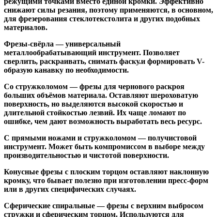
режущими точками вместо единой кромки. Эффективно
снижают силы резания, поэтому применяются, в основном,
для фрезерования стеклотекстолита и других подобных
материалов.
Фрезы-свёрла
— универсальный
металлообрабатывающий инструмент. Позволяет
сверлить, раскраивать, снимать фаску.и формировать V-
образую канавку по необходимости.
Со стружколомом
— фрезы для чернового раскроя
больших объёмов материала. Оставляют шероховатую
поверхность, но выделяются высокой скоростью и
длительной стойкостью лезвий. Их чаще ломают по
ошибке, чем дают возможность выработать весь ресурс.
С прямыми ножами и стружколомом
— получистовой
инструмент. Может быть компромиссом в выборе между
производительностью и чистотой поверхности.
Конусные фрезы с плоским торцом
оставляют наклонную
кромку, что бывает полезно при изготовлении пресс-форм
или в других специфических случаях.
Сферические спиральные
— фрезы с верхним выбросом
стружки и сферическим торцом. Используются для