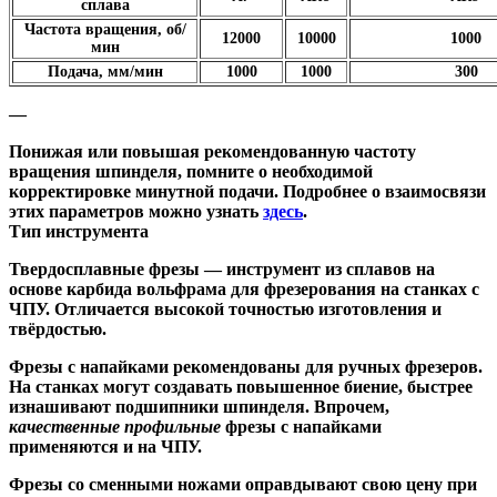
сплава
Частота вращения, об/
12000
10000
1000
мин
Подача, мм/мин
1000
1000
300
—
Понижая или повышая рекомендованную частоту
вращения шпинделя, помните о необходимой
корректировке минутной подачи. Подробнее о взаимосвязи
этих параметров можно узнать
здесь
.
Тип инструмента
Твердосплавные фрезы
— инструмент из сплавов на
основе карбида вольфрама для фрезерования на станках с
ЧПУ. Отличается высокой точностью изготовления и
твёрдостью.
Ф
резы с напайками
рекомендованы для ручных фрезеров.
На станках могут создавать повышенное биение, быстрее
изнашивают подшипники шпинделя. Впрочем,
качественные
профильные
фрезы с напайками
применяются и на ЧПУ.
Фрезы со сменными ножами
оправдывают свою цену при