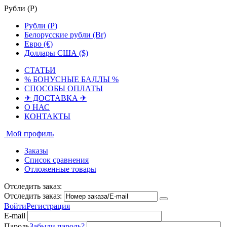
Рубли (
Р
)
Рубли (
Р
)
Белорусские рубли (Br)
Евро (€)
Доллары США ($)
СТАТЬИ
% БОНУСНЫЕ БАЛЛЫ %
СПОСОБЫ ОПЛАТЫ
✈ ДОСТАВКА ✈
О НАС
КОНТАКТЫ
Мой профиль
Заказы
Список сравнения
Отложенные товары
Отследить заказ:
Отследить заказ:
Войти
Регистрация
E-mail
Пароль
Забыли пароль?