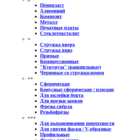
Пенопласт
Алюминий
Композит
Металл
Печатные платы
Стеклотекстолит
+
Стружка вверх
Стружка вниз
Прямые
Компрессионные
"Кукуруза" (рашпильные)
Черновые со стружколомом
++
Сферические
Конусные сферические / плоские
Для вклейки борта
Для врезки замков
Фрезы-свёрла
Резьбофрезы
+++
Для выравнивания поверхности
Для снятия фаски / V-образные
Профильные