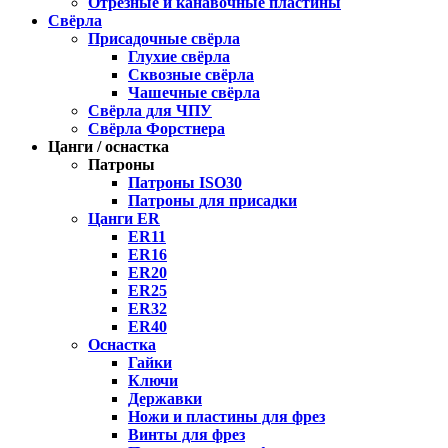
Отрезные и канавочные пластины
Свёрла
Присадочные свёрла
Глухие свёрла
Сквозные свёрла
Чашечные свёрла
Свёрла для ЧПУ
Свёрла Форстнера
Цанги / оснастка
Патроны
Патроны ISO30
Патроны для присадки
Цанги ER
ER11
ER16
ER20
ER25
ER32
ER40
Оснастка
Гайки
Ключи
Державки
Ножи и пластины для фрез
Винты для фрез