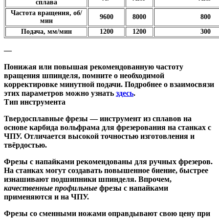
сплава
Частота вращения, об/
9600
8000
800
мин
Подача, мм/мин
1200
1200
300
—
Понижая или повышая рекомендованную частоту
вращения шпинделя, помните о необходимой
корректировке минутной подачи. Подробнее о взаимосвязи
этих параметров можно узнать
здесь
.
Тип инструмента
Твердосплавные фрезы
— инструмент из сплавов на
основе карбида вольфрама для фрезерования на станках с
ЧПУ. Отличается высокой точностью изготовления и
твёрдостью.
Ф
резы с напайками
рекомендованы для ручных фрезеров.
На станках могут создавать повышенное биение, быстрее
изнашивают подшипники шпинделя. Впрочем,
качественные
профильные
фрезы с напайками
применяются и на ЧПУ.
Фрезы со сменными ножами
оправдывают свою цену при