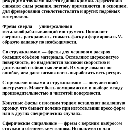
режущими точками вместо единой кромки. Эффективно
снижают силы резания, поэтому применяются, в основном,
для фрезерования стеклотекстолита и других подобных
материалов.
Фрезы-свёрла
— универсальный
металлообрабатывающий инструмент. Позволяет
сверлить, раскраивать, снимать фаску.и формировать V-
образую канавку по необходимости.
Со стружколомом
— фрезы для чернового раскроя
больших объёмов материала. Оставляют шероховатую
поверхность, но выделяются высокой скоростью и
длительной стойкостью лезвий. Их чаще ломают по
ошибке, чем дают возможность выработать весь ресурс.
С прямыми ножами и стружколомом
— получистовой
инструмент. Может быть компромиссом в выборе между
производительностью и чистотой поверхности.
Конусные фрезы с плоским торцом
оставляют наклонную
кромку, что бывает полезно при изготовлении пресс-форм
или в других специфических случаях.
Сферические спиральные
— фрезы с верхним выбросом
стружки и сферическим торцом. Используются для