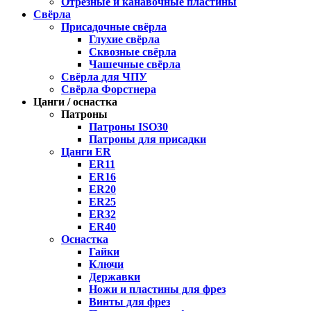
Отрезные и канавочные пластины
Свёрла
Присадочные свёрла
Глухие свёрла
Сквозные свёрла
Чашечные свёрла
Свёрла для ЧПУ
Свёрла Форстнера
Цанги / оснастка
Патроны
Патроны ISO30
Патроны для присадки
Цанги ER
ER11
ER16
ER20
ER25
ER32
ER40
Оснастка
Гайки
Ключи
Державки
Ножи и пластины для фрез
Винты для фрез