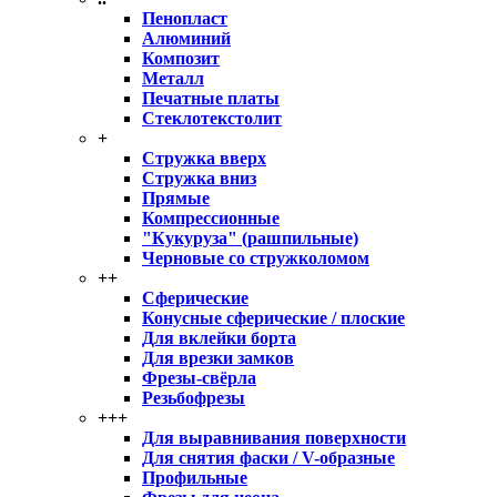
Пенопласт
Алюминий
Композит
Металл
Печатные платы
Стеклотекстолит
+
Стружка вверх
Стружка вниз
Прямые
Компрессионные
"Кукуруза" (рашпильные)
Черновые со стружколомом
++
Сферические
Конусные сферические / плоские
Для вклейки борта
Для врезки замков
Фрезы-свёрла
Резьбофрезы
+++
Для выравнивания поверхности
Для снятия фаски / V-образные
Профильные