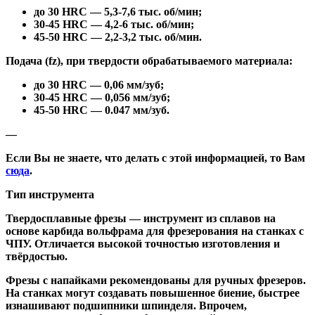
до 30 HRC — 5,3-7,6 тыс. об/мин;
30-45 HRC — 4,2-6 тыс. об/мин;
45-50 HRC — 2,2-3,2 тыс. об/мин.
Подача (fz), при твердости обрабатываемого материала:
до 30 HRC — 0,06 мм/зуб;
30-45 HRC — 0,056 мм/зуб;
45-50 HRC — 0.047 мм/зуб.
—
Если Вы не знаете, что делать с этой информацией, то Вам
сюда
.
Тип инструмента
Твердосплавные фрезы
— инструмент из сплавов на
основе карбида вольфрама для фрезерования на станках с
ЧПУ. Отличается высокой точностью изготовления и
твёрдостью.
Ф
резы с напайками
рекомендованы для ручных фрезеров.
На станках могут создавать повышенное биение, быстрее
изнашивают подшипники шпинделя. Впрочем,