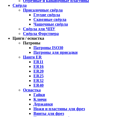
Отрезные и канавочные пластины
Свёрла
Присадочные свёрла
Глухие свёрла
Сквозные свёрла
Чашечные свёрла
Свёрла для ЧПУ
Свёрла Форстнера
Цанги / оснастка
Патроны
Патроны ISO30
Патроны для присадки
Цанги ER
ER11
ER16
ER20
ER25
ER32
ER40
Оснастка
Гайки
Ключи
Державки
Ножи и пластины для фрез
Винты для фрез