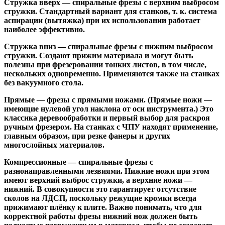
Стружка вверх
— спиральные фрезы с верхним выбросом
стружки. Стандартный вариант для станков, т. к. система
аспирации (вытяжка) при их использовании работает
наиболее эффективно.
Стружка вниз
— спиральные фрезы с нижним выбросом
стружки. Создают прижим материала и могут быть
полезны при фрезеровании тонких листов, в том числе,
нескольких одновременно. Применяются также на станках
без вакуумного стола.
Прямые
— фрезы с прямыми ножами. (Прямые ножи —
имеющие нулевой угол наклона от оси инструмента.) Это
классика деревообработки и первый выбор для раскроя
ручным фрезером. На станках с ЧПУ находят применение,
главным образом, при резке фанеры и других
многослойных материалов.
Компрессионные
— спиральные фрезы с
разнонаправленными лезвиями. Нижние ножи при этом
имеют верхний выброс стружки, а верхние ножи —
нижний. В совокупности это гарантирует отсутствие
сколов на ЛДСП, поскольку режущие кромки всегда
прижимают плёнку к плите. Важно понимать, что для
корректной работы фрезы нижний нож должен быть