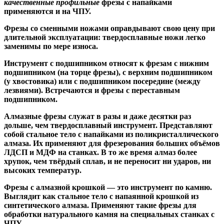
качественные
профильные
фрезы с напайками
применяются и на ЧПУ.
Фрезы со сменными ножами
оправдывают свою цену при
длительной эксплуатации: твердосплавные ножи легко
заменимы по мере износа.
Инструмент с подшипником относят к
фрезам с нижним
подшипником
(на торце фрезы),
с верхним подшипником
(у хвостовика) или
с подшипником посередине
(между
лезвиями). Встречаются и
фрезы с переставным
подшипником
.
Алмазные фрезы
служат в разы и даже десятки раз
дольше, чем твердосплавный инструмент. Представляют
собой стальное тело с напайками из поликристаллического
алмаза. Их применяют для фрезерования больших объёмов
ЛДСП и МДФ на станках. В то же время алмаз более
хрупок, чем твёрдый сплав, и не переносит ни ударов, ни
высоких температур.
Фрезы с алмазной крошкой
— это инструмент по камню.
Выглядит как стальное тело с напаянной крошкой из
синтетического алмаза. Применяют такие фрезы для
обработки натурального камня на специальных станках с
ЧПУ.