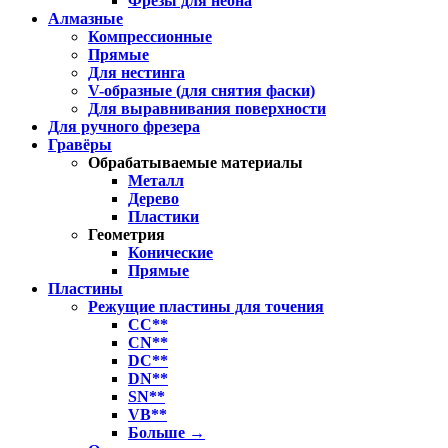
Фрезы для неона
Алмазные
Компрессионные
Прямые
Для нестинга
V-образные (для снятия фаски)
Для выравнивания поверхности
Для ручного фрезера
Гравёры
Обрабатываемые материалы
Металл
Дерево
Пластики
Геометрия
Конические
Прямые
Пластины
Режущие пластины для точения
CC**
CN**
DC**
DN**
SN**
VB**
Больше
→