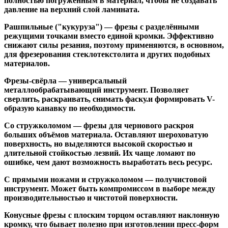
полностью погруженным в материал, чтобы не создавать
давление на верхний слой ламината.
Рашпильные ("кукуруза")
— фрезы с разделёнными
режущими точками вместо единой кромки. Эффективно
снижают силы резания, поэтому применяются, в основном,
для фрезерования стеклотекстолита и других подобных
материалов.
Фрезы-свёрла
— универсальный
металлообрабатывающий инструмент. Позволяет
сверлить, раскраивать, снимать фаску.и формировать V-
образую канавку по необходимости.
Со стружколомом
— фрезы для чернового раскроя
больших объёмов материала. Оставляют шероховатую
поверхность, но выделяются высокой скоростью и
длительной стойкостью лезвий. Их чаще ломают по
ошибке, чем дают возможность выработать весь ресурс.
С прямыми ножами и стружколомом
— получистовой
инструмент. Может быть компромиссом в выборе между
производительностью и чистотой поверхности.
Конусные фрезы с плоским торцом
оставляют наклонную
кромку, что бывает полезно при изготовлении пресс-форм