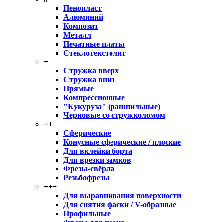
Пенопласт
Алюминий
Композит
Металл
Печатные платы
Стеклотекстолит
+
Стружка вверх
Стружка вниз
Прямые
Компрессионные
"Кукуруза" (рашпильные)
Черновые со стружколомом
++
Сферические
Конусные сферические / плоские
Для вклейки борта
Для врезки замков
Фрезы-свёрла
Резьбофрезы
+++
Для выравнивания поверхности
Для снятия фаски / V-образные
Профильные