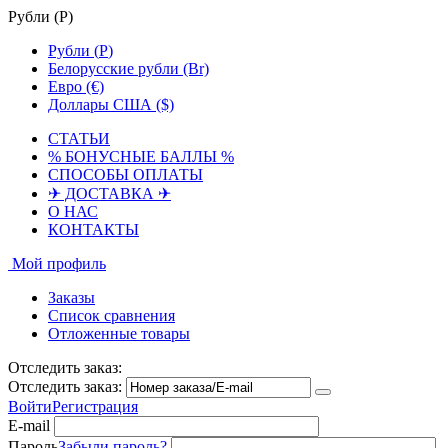
Рубли (
Р
)
Рубли (
Р
)
Белорусские рубли (Br)
Евро (€)
Доллары США ($)
СТАТЬИ
% БОНУСНЫЕ БАЛЛЫ %
СПОСОБЫ ОПЛАТЫ
✈ ДОСТАВКА ✈
О НАС
КОНТАКТЫ
Мой профиль
Заказы
Список сравнения
Отложенные товары
Отследить заказ:
Отследить заказ:
Войти
Регистрация
E-mail
Пароль
Забыли пароль?