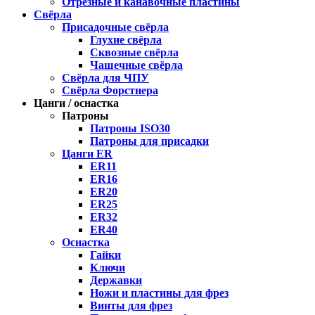
Отрезные и канавочные пластины
Свёрла
Присадочные свёрла
Глухие свёрла
Сквозные свёрла
Чашечные свёрла
Свёрла для ЧПУ
Свёрла Форстнера
Цанги / оснастка
Патроны
Патроны ISO30
Патроны для присадки
Цанги ER
ER11
ER16
ER20
ER25
ER32
ER40
Оснастка
Гайки
Ключи
Державки
Ножи и пластины для фрез
Винты для фрез