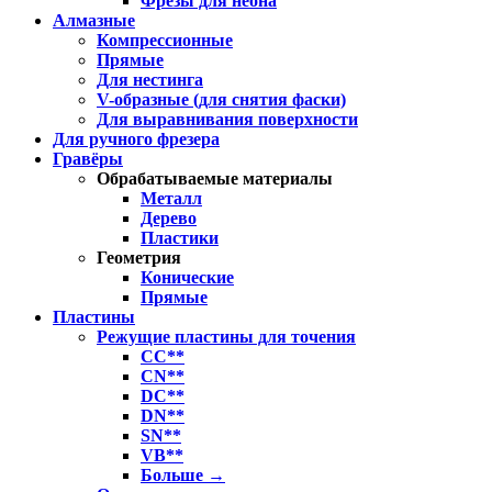
Фрезы для неона
Алмазные
Компрессионные
Прямые
Для нестинга
V-образные (для снятия фаски)
Для выравнивания поверхности
Для ручного фрезера
Гравёры
Обрабатываемые материалы
Металл
Дерево
Пластики
Геометрия
Конические
Прямые
Пластины
Режущие пластины для точения
CC**
CN**
DC**
DN**
SN**
VB**
Больше
→