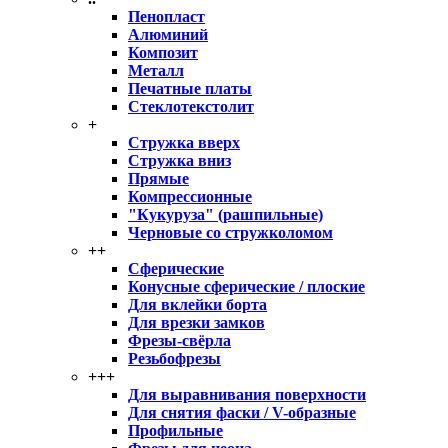
Пенопласт
Алюминий
Композит
Металл
Печатные платы
Стеклотекстолит
+
Стружка вверх
Стружка вниз
Прямые
Компрессионные
"Кукуруза" (рашпильные)
Черновые со стружколомом
++
Сферические
Конусные сферические / плоские
Для вклейки борта
Для врезки замков
Фрезы-свёрла
Резьбофрезы
+++
Для выравнивания поверхности
Для снятия фаски / V-образные
Профильные