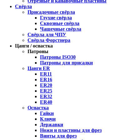
Отрезные и канавочные пластины
Свёрла
Присадочные свёрла
Глухие свёрла
Сквозные свёрла
Чашечные свёрла
Свёрла для ЧПУ
Свёрла Форстнера
Цанги / оснастка
Патроны
Патроны ISO30
Патроны для присадки
Цанги ER
ER11
ER16
ER20
ER25
ER32
ER40
Оснастка
Гайки
Ключи
Державки
Ножи и пластины для фрез
Винты для фрез