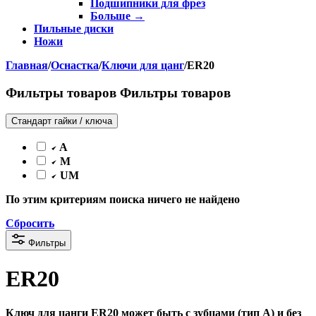
Подшипники для фрез
Больше
→
Пильные диски
Ножи
Главная
/
Оснастка
/
Ключи для цанг
/
ER20
Фильтры товаров
Фильтры товаров
Стандарт гайки / ключа
A
M
UM
По этим критериям поиска ничего не найдено
Сбросить
Фильтры
ER20
Ключ для цанги ER20 может быть с зубцами (тип A) и без