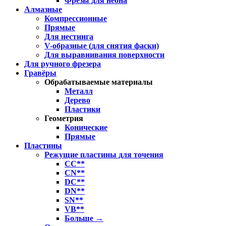
Фрезы для неона
Алмазные
Компрессионные
Прямые
Для нестинга
V-образные (для снятия фаски)
Для выравнивания поверхности
Для ручного фрезера
Гравёры
Обрабатываемые материалы
Металл
Дерево
Пластики
Геометрия
Конические
Прямые
Пластины
Режущие пластины для точения
CC**
CN**
DC**
DN**
SN**
VB**
Больше
→