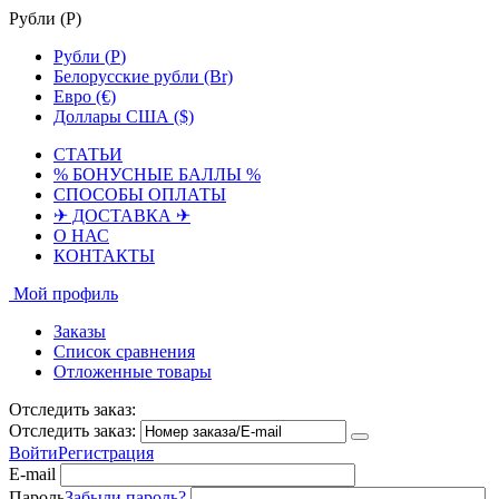
Рубли (
Р
)
Рубли (
Р
)
Белорусские рубли (Br)
Евро (€)
Доллары США ($)
СТАТЬИ
% БОНУСНЫЕ БАЛЛЫ %
СПОСОБЫ ОПЛАТЫ
✈ ДОСТАВКА ✈
О НАС
КОНТАКТЫ
Мой профиль
Заказы
Список сравнения
Отложенные товары
Отследить заказ:
Отследить заказ:
Войти
Регистрация
E-mail
Пароль
Забыли пароль?